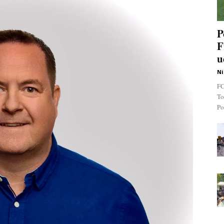
P
F
u
Ni
FC
To
Po