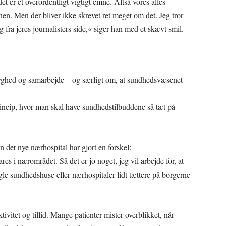
t er et overordentligt vigtigt emne. Altså vores alles
en. Men der bliver ikke skrevet ret meget om det. Jeg tror
fra jeres journalisters side,« siger han med et skævt smil.
yghed og samarbejde – og særligt om, at sundhedsvæsenet
rincip, hvor man skal have sundhedstilbuddene så tæt på
 det nye nærhospital har gjort en forskel:
res i nærområdet. Så det er jo noget, jeg vil arbejde for, at
le sundhedshuse eller nærhospitaler lidt tættere på borgerne
vitet og tillid. Mange patienter mister overblikket, når