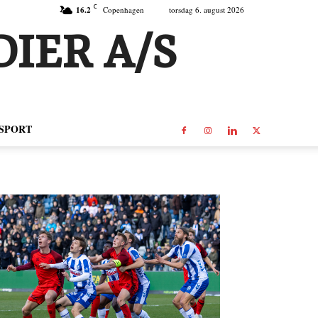
C
16.2
Copenhagen
torsdag 6. august 2026
IER A/S
SPORT