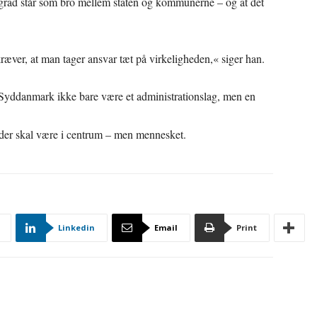
 grad står som bro mellem staten og kommunerne – og at det
 kræver, at man tager ansvar tæt på virkeligheden,« siger han.
n Syddanmark ikke bare være et administrationslag, men en
t, der skal være i centrum – men mennesket.
Linkedin
Email
Print