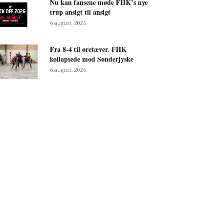
Nu kan fansene møde FHK’s nye
trup ansigt til ansigt
6 august, 2026
Fra 8-4 til øretæver. FHK
kollapsede mod Sønderjyske
6 august, 2026