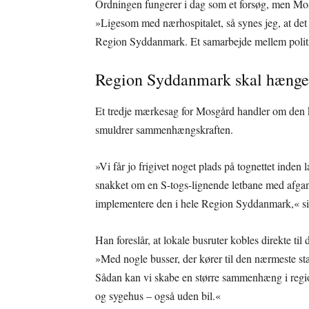
Ordningen fungerer i dag som et forsøg, men Mosg
»Ligesom med nærhospitalet, så synes jeg, at det 
Region Syddanmark. Et samarbejde mellem politik
Region Syddanmark skal hæng
Et tredje mærkesag for Mosgård handler om den kol
smuldrer sammenhængskraften.
»Vi får jo frigivet noget plads på tognettet inde
snakket om en S-togs-lignende letbane med afgan
implementere den i hele Region Syddanmark,« si
Han foreslår, at lokale busruter kobles direkte til 
»Med nogle busser, der kører til den nærmeste st
Sådan kan vi skabe en større sammenhæng i regi
og sygehus – også uden bil.«