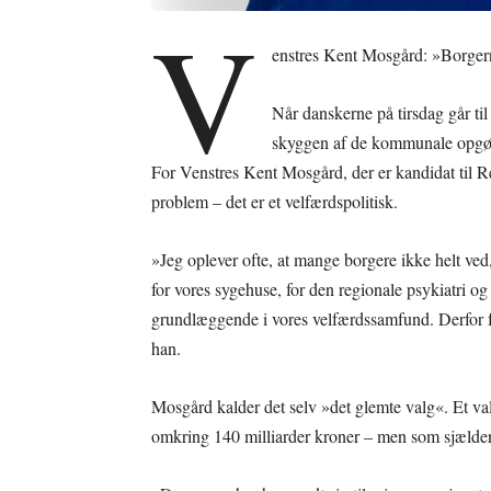
V
enstres Kent Mosgård: »Borgern
Når danskerne på tirsdag går til
skyggen af de kommunale opgør
For Venstres Kent Mosgård, der er kandidat til R
problem – det er et velfærdspolitisk.
»Jeg oplever ofte, at mange borgere ikke helt ved
for vores sygehuse, for den regionale psykiatri og
grundlæggende i vores velfærdssamfund. Derfor f
han.
Mosgård kalder det selv »det glemte valg«. Et va
omkring 140 milliarder
kroner – men som sjældent