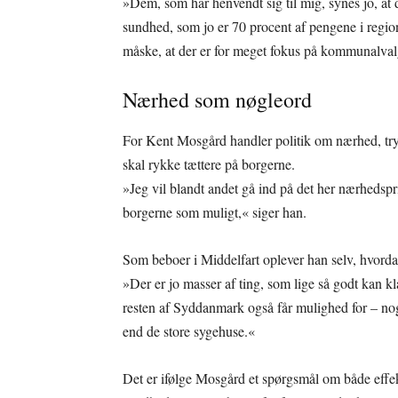
»Dem, som har henvendt sig til mig, synes jo, at de
sundhed, som jo er 70 procent af pengene i region
måske, at der er for meget fokus på kommunalvalg 
Nærhed som nøgleord
For Kent Mosgård handler politik om nærhed, tr
skal rykke tættere på borgerne.
»Jeg vil blandt andet gå ind på det her nærhedsp
borgerne som muligt,« siger han.
Som beboer i Middelfart oplever han selv, hvordan
»Der er jo masser af ting, som lige så godt kan kla
resten af Syddanmark også får mulighed for – nog
end de store sygehuse.«
Det er ifølge Mosgård et spørgsmål om både effekti