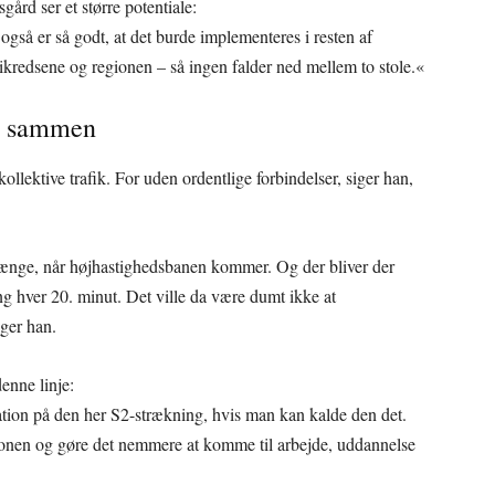
ård ser et større potentiale:
også er så godt, at det burde implementeres i resten af
redsene og regionen – så ingen falder ned mellem to stole.«
e sammen
lektive trafik. For uden ordentlige forbindelser, siger han,
n længe, når højhastighedsbanen kommer. Og der bliver der
g hver 20. minut. Det ville da være dumt ikke at
ger han.
denne linje:
ation på den her S2-strækning, hvis man kan kalde den det.
onen og gøre det nemmere at komme til arbejde, uddannelse