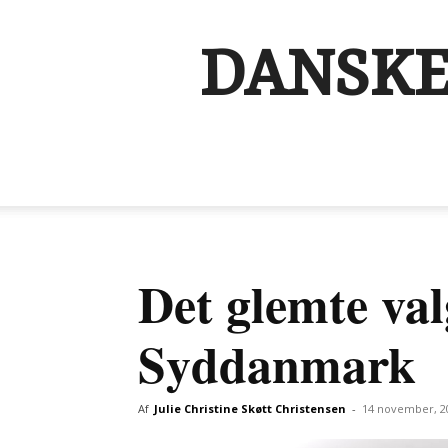
DANSKE
Det glemte val
Syddanmark
Af
Julie Christine Skøtt Christensen
-
14 november, 2