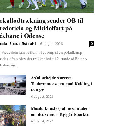
okallodtrækning sender OB til
redericia og Middelfart på
debane i Odense
colai Sixtus Østdahl
-
6 august, 2026
0
 Fredericia kan se frem til et brag af en pokalkamp.
rsdag aften blev der trukket lod til 2. runde af Betano
kalen, og...
Asfaltarbejde spærrer
Taulovmotorvejen mod Kolding i
to uger
6 august, 2026
Musik, kunst og åbne samtaler
om det svære i Teglgårdsparken
6 august, 2026