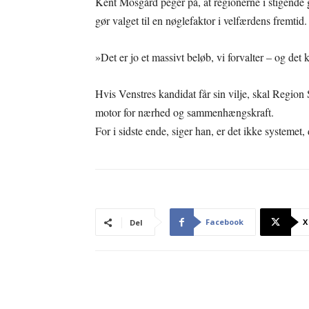
Kent Mosgård peger på, at regionerne i stigende
gør valget til en nøglefaktor i velfærdens fremtid.
»Det er jo et massivt beløb, vi forvalter – og det
Hvis Venstres kandidat får sin vilje, skal Regio
motor for nærhed og sammenhængskraft.
For i sidste ende, siger han, er det ikke systeme
Facebook
X
Del