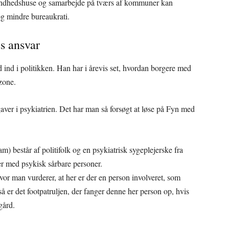
 sundhedshuse og samarbejde på tværs af kommuner kan
 mindre bureaukrati.
es ansvar
 ind i politikken. Han har i årevis set, hvordan borgere med
åzone.
aver i psykiatrien. Det har man så forsøgt at løse på Fyn med
 består af politifolk og en psykiatrisk sygeplejerske fra
er med psykisk sårbare personer.
or man vurderer, at her er der en person involveret, som
å er det footpatruljen, der fanger denne her person op, hvis
gård.