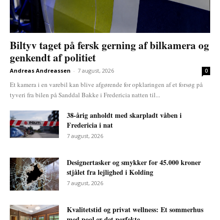
Biltyv taget på fersk gerning af bilkamera og
genkendt af politiet
Andreas Andreassen
-
7 august, 2026
0
Et kamera i en varebil kan blive afgørende for opklaringen af et forsøg på
tyveri fra bilen på Sanddal Bakke i Fredericia natten til...
38-årig anholdt med skarpladt våben i
Fredericia i nat
7 august, 2026
Designertasker og smykker for 45.000 kroner
stjålet fra lejlighed i Kolding
7 august, 2026
Kvalitetstid og privat wellness: Et sommerhus
med pool er det perfekte...