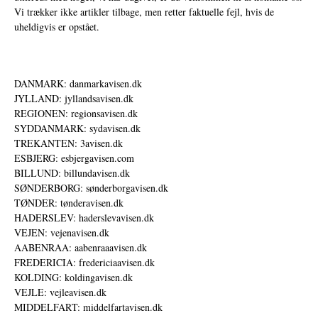
Vi trækker ikke artikler tilbage, men retter faktuelle fejl, hvis de
uheldigvis er opstået.
DANMARK: danmarkavisen.dk
JYLLAND: jyllandsavisen.dk
REGIONEN: regionsavisen.dk
SYDDANMARK: sydavisen.dk
TREKANTEN: 3avisen.dk
ESBJERG: esbjergavisen.com
BILLUND: billundavisen.dk
SØNDERBORG: sønderborgavisen.dk
TØNDER: tønderavisen.dk
HADERSLEV: haderslevavisen.dk
VEJEN: vejenavisen.dk
AABENRAA: aabenraaavisen.dk
FREDERICIA: fredericiaavisen.dk
KOLDING: koldingavisen.dk
VEJLE: vejleavisen.dk
MIDDELFART: middelfartavisen.dk