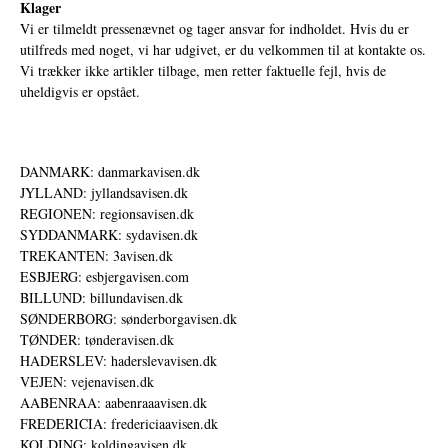
Klager
Vi er tilmeldt pressenævnet og tager ansvar for indholdet. Hvis du er
utilfreds med noget, vi har udgivet, er du velkommen til at kontakte os.
Vi trækker ikke artikler tilbage, men retter faktuelle fejl, hvis de
uheldigvis er opstået.
DANMARK: danmarkavisen.dk
JYLLAND: jyllandsavisen.dk
REGIONEN: regionsavisen.dk
SYDDANMARK: sydavisen.dk
TREKANTEN: 3avisen.dk
ESBJERG: esbjergavisen.com
BILLUND: billundavisen.dk
SØNDERBORG: sønderborgavisen.dk
TØNDER: tønderavisen.dk
HADERSLEV: haderslevavisen.dk
VEJEN: vejenavisen.dk
AABENRAA: aabenraaavisen.dk
FREDERICIA: fredericiaavisen.dk
KOLDING: koldingavisen.dk