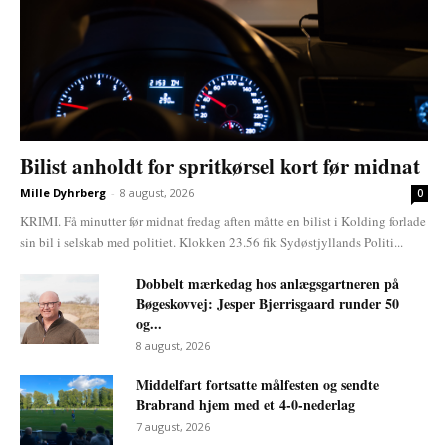
Bilist anholdt for spritkørsel kort før midnat
Mille Dyhrberg
-
8 august, 2026
0
KRIMI. Få minutter før midnat fredag aften måtte en bilist i Kolding forlade
sin bil i selskab med politiet. Klokken 23.56 fik Sydøstjyllands Politi...
Dobbelt mærkedag hos anlægsgartneren på
Bøgeskovvej: Jesper Bjerrisgaard runder 50
og...
8 august, 2026
Middelfart fortsatte målfesten og sendte
Brabrand hjem med et 4-0-nederlag
7 august, 2026