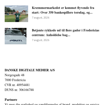
Kræmmermarkedet er kommet flyvende fra
start: Over 350 bankospillere torsdag, og...
7 august, 2026
Betjente rykkede ud til flere gader i Fredericias
centrum: Anholdelse bag...
7 august, 2026
DANSKE DIGITALE MEDIER A/S
Norgesgade 48
7000 Fredericia
CVR nr. 40954481
DUNS nr. 306166788
Partnere
Vi øger din synlighed og værdiforøgelse af brand, produkter og service.