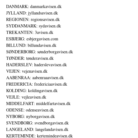
DANMARK: danmarkavisen.dk
JYLLAND: jyllandsavisen.dk
REGIONEN: regionsavisen.dk
SYDDANMARK: sydavisen.dk
TREKANTEN: 3avisen.dk
ESBJERG: esbjergavisen.com
BILLUND: billundavisen.dk
SØNDERBORG: sønderborgavisen.dk
TØNDER: tønderavisen.dk
HADERSLEV: haderslevavisen.dk
VEJEN: vejenavisen.dk
AABENRAA: aabenraaavisen.dk
FREDERICIA: fredericiaavisen.dk
KOLDING: koldingavisen.dk
VEJLE: vejleavisen.dk
MIDDELFART: middelfartavisen.dk
ODENSE: odenseavisen.dk
NYBORG: nyborgavisen.dk
SVENDBORG: svendborgavisen.dk
LANGELAND: langelandavisen.dk
KERTEMINDE: kertemindeavisen.dk