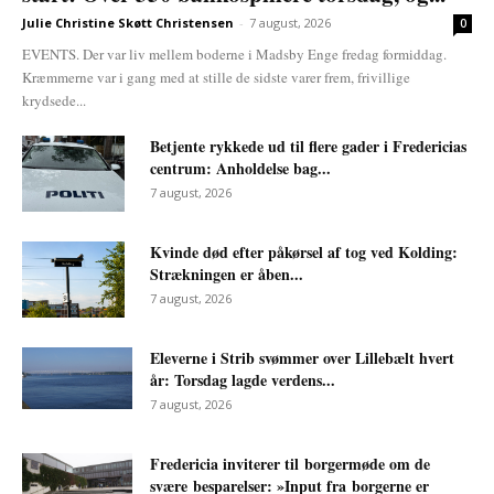
Julie Christine Skøtt Christensen
-
7 august, 2026
0
EVENTS. Der var liv mellem boderne i Madsby Enge fredag formiddag.
Kræmmerne var i gang med at stille de sidste varer frem, frivillige
krydsede...
Betjente rykkede ud til flere gader i Fredericias
centrum: Anholdelse bag...
7 august, 2026
Kvinde død efter påkørsel af tog ved Kolding:
Strækningen er åben...
7 august, 2026
Eleverne i Strib svømmer over Lillebælt hvert
år: Torsdag lagde verdens...
7 august, 2026
Fredericia inviterer til borgermøde om de
svære besparelser: »Input fra borgerne er