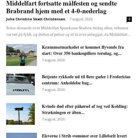
Middelfart fortsatte målfesten og sendte
Brabrand hjem med et 4-0-nederlag
Julie Christine Skøtt Christensen
-
7 august, 2026
0
Solen skinnede over Middelfart Sparekasse Stadion fredag aften, tribunen
var tæt på fyldt, og duften af pølser og øl lå over anlægget, da Middelfart...
Kræmmermarkedet er kommet flyvende fra
start: Over 350 bankospillere torsdag, og...
7 august, 2026
Betjente rykkede ud til flere gader i Fredericias
centrum: Anholdelse bag...
7 august, 2026
Kvinde død efter påkørsel af tog ved Kolding:
Strækningen er åben...
7 august, 2026
Eleverne i Strib svømmer over Lillebælt hvert