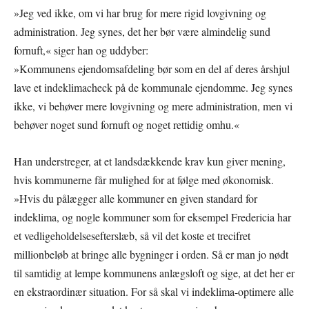
»Jeg ved ikke, om vi har brug for mere rigid lovgivning og
administration. Jeg synes, det her bør være almindelig sund
fornuft,« siger han og uddyber:
»Kommunens ejendomsafdeling bør som en del af deres årshjul
lave et indeklimacheck på de kommunale ejendomme. Jeg synes
ikke, vi behøver mere lovgivning og mere administration, men vi
behøver noget sund fornuft og noget rettidig omhu.«
Han understreger, at et landsdækkende krav kun giver mening,
hvis kommunerne får mulighed for at følge med økonomisk.
»Hvis du pålægger alle kommuner en given standard for
indeklima, og nogle kommuner som for eksempel Fredericia har
et vedligeholdelsesefterslæb, så vil det koste et trecifret
millionbeløb at bringe alle bygninger i orden. Så er man jo nødt
til samtidig at lempe kommunens anlægsloft og sige, at det her er
en ekstraordinær situation. For så skal vi indeklima-optimere alle