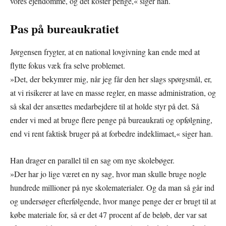
vores ejendomme, og det koster penge,« siger han.
Pas på bureaukratiet
Jørgensen frygter, at en national lovgivning kan ende med at
flytte fokus væk fra selve problemet.
»Det, der bekymrer mig, når jeg får den her slags spørgsmål, er,
at vi risikerer at lave en masse regler, en masse administration, og
så skal der ansættes medarbejdere til at holde styr på det. Så
ender vi med at bruge flere penge på bureaukrati og opfølgning,
end vi rent faktisk bruger på at forbedre indeklimaet,« siger han.
Han drager en parallel til en sag om nye skolebøger.
»Der har jo lige været en ny sag, hvor man skulle bruge nogle
hundrede millioner på nye skolematerialer. Og da man så går ind
og undersøger efterfølgende, hvor mange penge der er brugt til at
købe materiale for, så er det 47 procent af de beløb, der var sat