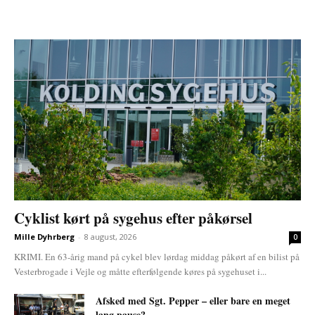
Cyklist kørt på sygehus efter påkørsel
Mille Dyhrberg
-
8 august, 2026
0
KRIMI. En 63-årig mand på cykel blev lørdag middag påkørt af en bilist på
Vesterbrogade i Vejle og måtte efterfølgende køres på sygehuset i...
Afsked med Sgt. Pepper – eller bare en meget
lang pause?