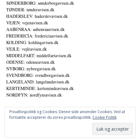
SØNDERBORG: sønderborgavisen.dk
TØNDER: tønderavisen.dk
HADERSLEV: haderslevavisen.dk
VEJEN: vejenavisen.dk
AABENRAA: aabenraaavisen.dk
FREDERICIA: fredericiaavisen.dk
KOLDING: koldingavisen.dk
VEJLE: vejleavisen.dk
MIDDELFART: middelfartavisen.dk
ODENSE: odenseavisen.dk
NYBORG: nyborgavisen.dk
SVENDBORG: svendborgavisen.dk
LANGELAND: langelandavisen.dk
KERTEMINDE: kertemindeavisen.dk
NORDFYN: nordfynsavisen.dk
Privatlivspolitik og Cookies: Denne side anvender Cookies. Ved at
fortsætte accepterer du vores privatlivspolitik.
Cookie Politik
Annoncer
Datapolitik
© DANSKE DIGITALE MEDIER A/S - NYHEDER, ANALYSER OG PERSPEKTIVER