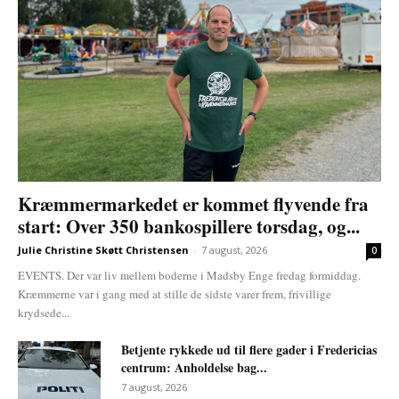
Kræmmermarkedet er kommet flyvende fra
start: Over 350 bankospillere torsdag, og...
Julie Christine Skøtt Christensen
-
7 august, 2026
0
EVENTS. Der var liv mellem boderne i Madsby Enge fredag formiddag.
Kræmmerne var i gang med at stille de sidste varer frem, frivillige
krydsede...
Betjente rykkede ud til flere gader i Fredericias
centrum: Anholdelse bag...
7 august, 2026