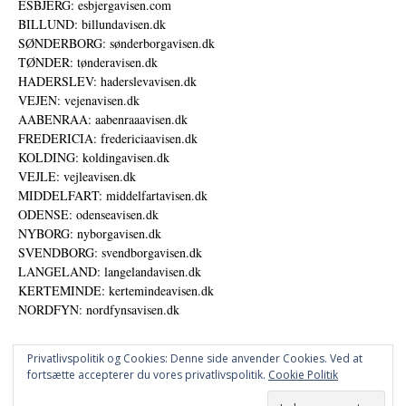
ESBJERG: esbjergavisen.com
BILLUND: billundavisen.dk
SØNDERBORG: sønderborgavisen.dk
TØNDER: tønderavisen.dk
HADERSLEV: haderslevavisen.dk
VEJEN: vejenavisen.dk
AABENRAA: aabenraaavisen.dk
FREDERICIA: fredericiaavisen.dk
KOLDING: koldingavisen.dk
VEJLE: vejleavisen.dk
MIDDELFART: middelfartavisen.dk
ODENSE: odenseavisen.dk
NYBORG: nyborgavisen.dk
SVENDBORG: svendborgavisen.dk
LANGELAND: langelandavisen.dk
KERTEMINDE: kertemindeavisen.dk
NORDFYN: nordfynsavisen.dk
Privatlivspolitik og Cookies: Denne side anvender Cookies. Ved at
fortsætte accepterer du vores privatlivspolitik.
Cookie Politik
Annoncer
Datapolitik