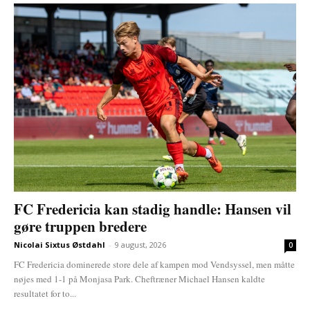
FC Fredericia kan stadig handle: Hansen vil
gøre truppen bredere
Nicolai Sixtus Østdahl
-
9 august, 2026
0
FC Fredericia dominerede store dele af kampen mod Vendsyssel, men måtte
nøjes med 1-1 på Monjasa Park. Cheftræner Michael Hansen kaldte
resultatet for to...