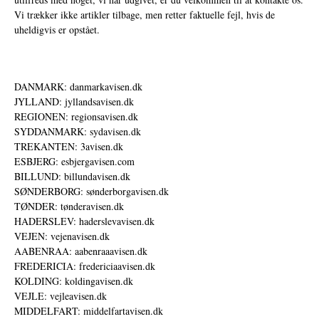
Vi trækker ikke artikler tilbage, men retter faktuelle fejl, hvis de
uheldigvis er opstået.
DANMARK: danmarkavisen.dk
JYLLAND: jyllandsavisen.dk
REGIONEN: regionsavisen.dk
SYDDANMARK: sydavisen.dk
TREKANTEN: 3avisen.dk
ESBJERG: esbjergavisen.com
BILLUND: billundavisen.dk
SØNDERBORG: sønderborgavisen.dk
TØNDER: tønderavisen.dk
HADERSLEV: haderslevavisen.dk
VEJEN: vejenavisen.dk
AABENRAA: aabenraaavisen.dk
FREDERICIA: fredericiaavisen.dk
KOLDING: koldingavisen.dk
VEJLE: vejleavisen.dk
MIDDELFART: middelfartavisen.dk