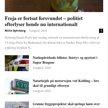
Freja er fortsat forsvundet – politiet
efterlyser hende nu internationalt
Mille Dyhrberg
-
5 august, 2026
0
Sydøstjyllands Politi har onsdag udsendt en international efterlysning af
15-årige Freja fra Hedensted, der fortsat ikke er fundet. Freja blev sidst set
omkring klokken 8...
Narkopåvirkede bilister, listetyv og spytteri i
Super Brugsen
5 august, 2026
Natarbejde på motorvejen ved Kolding – bro
skal til grundigt eftersyn
5 august, 2026
Grønne byggeprojekter skal springe køen over