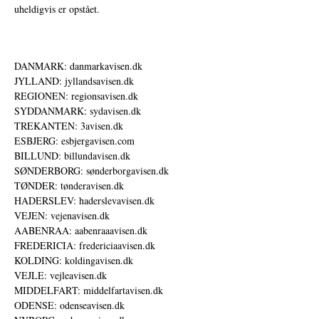
uheldigvis er opstået.
DANMARK: danmarkavisen.dk
JYLLAND: jyllandsavisen.dk
REGIONEN: regionsavisen.dk
SYDDANMARK: sydavisen.dk
TREKANTEN: 3avisen.dk
ESBJERG: esbjergavisen.com
BILLUND: billundavisen.dk
SØNDERBORG: sønderborgavisen.dk
TØNDER: tønderavisen.dk
HADERSLEV: haderslevavisen.dk
VEJEN: vejenavisen.dk
AABENRAA: aabenraaavisen.dk
FREDERICIA: fredericiaavisen.dk
KOLDING: koldingavisen.dk
VEJLE: vejleavisen.dk
MIDDELFART: middelfartavisen.dk
ODENSE: odenseavisen.dk