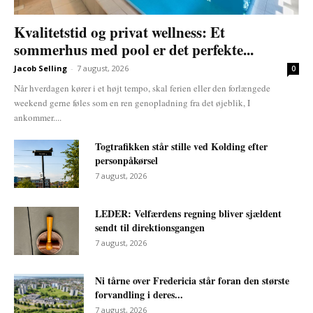
Kvalitetstid og privat wellness: Et
sommerhus med pool er det perfekte...
Jacob Selling
-
7 august, 2026
0
Når hverdagen kører i et højt tempo, skal ferien eller den forlængede
weekend gerne føles som en ren genopladning fra det øjeblik, I
ankommer....
Togtrafikken står stille ved Kolding efter
personpåkørsel
7 august, 2026
LEDER: Velfærdens regning bliver sjældent
sendt til direktionsgangen
7 august, 2026
Ni tårne over Fredericia står foran den største
forvandling i deres...
7 august, 2026