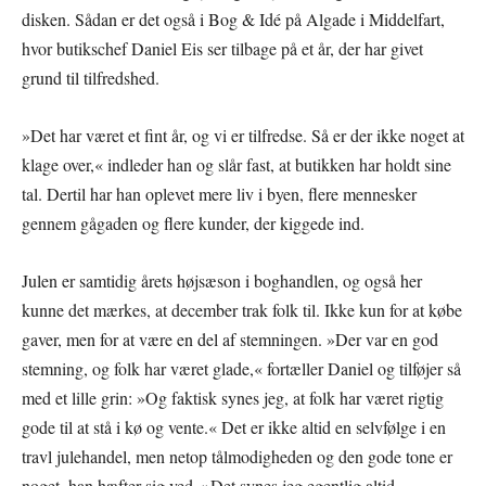
disken. Sådan er det også i Bog & Idé på Algade i Middelfart,
hvor butikschef Daniel Eis ser tilbage på et år, der har givet
grund til tilfredshed.
»Det har været et fint år, og vi er tilfredse. Så er der ikke noget at
klage over,« indleder han og slår fast, at butikken har holdt sine
tal. Dertil har han oplevet mere liv i byen, flere mennesker
gennem gågaden og flere kunder, der kiggede ind.
Julen er samtidig årets højsæson i boghandlen, og også her
kunne det mærkes, at december trak folk til. Ikke kun for at købe
gaver, men for at være en del af stemningen. »Der var en god
stemning, og folk har været glade,« fortæller Daniel og tilføjer så
med et lille grin: »Og faktisk synes jeg, at folk har været rigtig
gode til at stå i kø og vente.« Det er ikke altid en selvfølge i en
travl julehandel, men netop tålmodigheden og den gode tone er
noget, han hæfter sig ved. »Det synes jeg egentlig altid