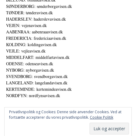
SØNDERBORG: sønderborgavisen.dk
TØNDER: tønderavisen.dk
HADERSLEV: haderslevavisen.dk
VEJEN: vejenavisen.dk
AABENRAA: aabenraaavisen.dk
FREDERICIA: fredericiaavisen.dk
KOLDING: koldingavisen.dk
VEJLE: vejleavisen.dk
MIDDELFART: middelfartavisen.dk
ODENSE: odenseavisen.dk
NYBORG: nyborgavisen.dk
SVENDBORG: svendborgavisen.dk
LANGELAND: langelandavisen.dk
KERTEMINDE: kertemindeavisen.dk
NORDFYN: nordfynsavisen.dk
Privatlivspolitik og Cookies: Denne side anvender Cookies. Ved at
fortsætte accepterer du vores privatlivspolitik.
Cookie Politik
Annoncer
Datapolitik
© DANSKE DIGITALE MEDIER A/S - NYHEDER, ANALYSER OG PERSPEKTIVER