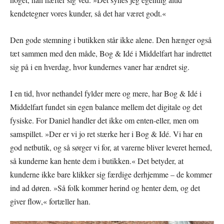
kendetegner vores kunder, så det har været godt.«
Den gode stemning i butikken står ikke alene. Den hænger også
tæt sammen med den måde, Bog & Idé i Middelfart har indrettet
sig på i en hverdag, hvor kundernes vaner har ændret sig.
I en tid, hvor nethandel fylder mere og mere, har Bog & Idé i
Middelfart fundet sin egen balance mellem det digitale og det
fysiske. For Daniel handler det ikke om enten-eller, men om
samspillet. »Der er vi jo ret stærke her i Bog & Idé. Vi har en
god netbutik, og så sørger vi for, at varerne bliver leveret herned,
så kunderne kan hente dem i butikken.« Det betyder, at
kunderne ikke bare klikker sig færdige derhjemme – de kommer
ind ad døren. »Så folk kommer herind og henter dem, og det
giver flow,« fortæller han.