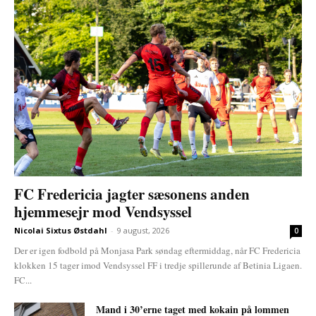
FC Fredericia jagter sæsonens anden
hjemmesejr mod Vendsyssel
Nicolai Sixtus Østdahl
-
9 august, 2026
0
Der er igen fodbold på Monjasa Park søndag eftermiddag, når FC Fredericia
klokken 15 tager imod Vendsyssel FF i tredje spillerunde af Betinia Ligaen.
FC...
Mand i 30’erne taget med kokain på lommen