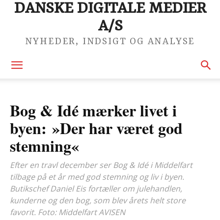
DANSKE DIGITALE MEDIER
A/S
NYHEDER, INDSIGT OG ANALYSE
Bog & Idé mærker livet i
byen: »Der har været god
stemning«
Efter en travl december ser Bog & Idé i Middelfart
tilbage på et år med god stemning og liv i byen.
Butikschef Daniel Eis fortæller om julehandlen,
kunderne og den bog, som blev årets helt store
favorit. Foto: Middelfart AVISEN