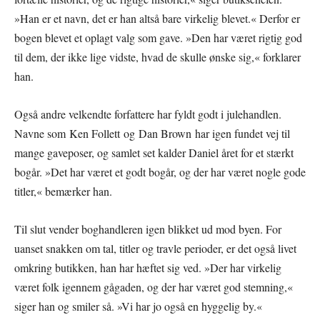
»Han er et navn, det er han altså bare virkelig blevet.« Derfor er
bogen blevet et oplagt valg som gave. »Den har været rigtig god
til dem, der ikke lige vidste, hvad de skulle ønske sig,« forklarer
han.
Også andre velkendte forfattere har fyldt godt i julehandlen.
Navne som Ken Follett og Dan Brown har igen fundet vej til
mange gaveposer, og samlet set kalder Daniel året for et stærkt
bogår. »Det har været et godt bogår, og der har været nogle gode
titler,« bemærker han.
Til slut vender boghandleren igen blikket ud mod byen. For
uanset snakken om tal, titler og travle perioder, er det også livet
omkring butikken, han har hæftet sig ved. »Der har virkelig
været folk igennem gågaden, og der har været god stemning,«
siger han og smiler så. »Vi har jo også en hyggelig by.«