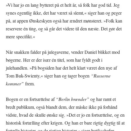
»Vi har jo en lang bytteret på et helt år, så folk har god tid. Jeg
synes egentlig ikke, det har været så slemt,« siger han og peger
på, at appen Ønskeskyen også har ændret mønsteret. »Folk kan
reservere én ting, og så går det videre til den næste. Det gør det
mere specifikt.«
Når snakken falder på julegaverne, vender Daniel blikket mod
bøgerne. Her er der især én titel, som har fyldt godt i
julehandlen. »På bogsiden har det helt klart været den nye af
Tom Buk-Swienty,« siger han og tager bogen
“Russerne
kommer”
frem.
Bogen er en fortsættelse af
“Berlin brænder”
og har ramt et
bredt publikum, også blandt dem, der måske ikke på forhånd
vidste, hvad de skulle ønske sig. »Det er jo en fortsættelse, og en
historisk fortælling efter krigen. Og han er bare rigtig dygtig til at
fortælle historier, og de rigtige historier,« siger butikschefen.