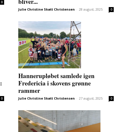
bliver...
0
Julie Christine Skøtt Christensen
-
28 august, 2025
0
Hannerupløbet samlede igen
Fredericia i skovens grønne
:
rammer
Julie Christine Skøtt Christensen
-
27 august, 2025
0
0