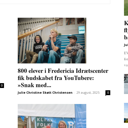
K
f
b
Ju
EV
fo
va
800 elever i Fredericia Idrætscenter
fik budskabet fra YouTubere:
»Snak med...
0
Julie Christine Skøtt Christensen
-
29 august, 2025
0