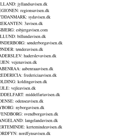
LLAND: jyllandsavisen.dk
GIONEN: regionsavisen.dk
YDDANMARK: sydavisen.dk
REKANTEN: 3avisen.dk
BJERG: esbjergavisen.com
LLUND: billundavisen.dk
NDERBORG: sønderborgavisen.dk
NDER: tønderavisen.dk
DERSLEV: haderslevavisen.dk
JEN: vejenavisen.dk
BENRAA: aabenraaavisen.dk
EDERICIA: fredericiaavisen.dk
LDING: koldingavisen.dk
JLE: vejleavisen.dk
DDELFART: middelfartavisen.dk
ENSE: odenseavisen.dk
BORG: nyborgavisen.dk
ENDBORG: svendborgavisen.dk
NGELAND: langelandavisen.dk
RTEMINDE: kertemindeavisen.dk
RDFYN: nordfynsavisen.dk