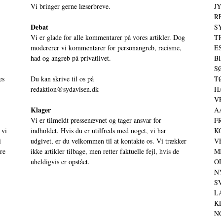
Vi bringer gerne læserbreve.
JY
RE
Debat
S
Vi er glade for alle kommentarer på vores artikler. Dog
T
modererer vi kommentarer for personangreb, racisme,
ES
had og angreb på privatlivet.
BI
SØ
es
Du kan skrive til os på
TØ
redaktion@sydavisen.dk
HA
VE
Klager
AA
Vi er tilmeldt pressenævnet og tager ansvar for
FR
 vi
indholdet. Hvis du er utilfreds med noget, vi har
KO
i
udgivet, er du velkommen til at kontakte os. Vi trækker
VE
ere
ikke artikler tilbage, men retter faktuelle fejl, hvis de
MI
uheldigvis er opstået.
OD
NY
SV
LA
KE
NO