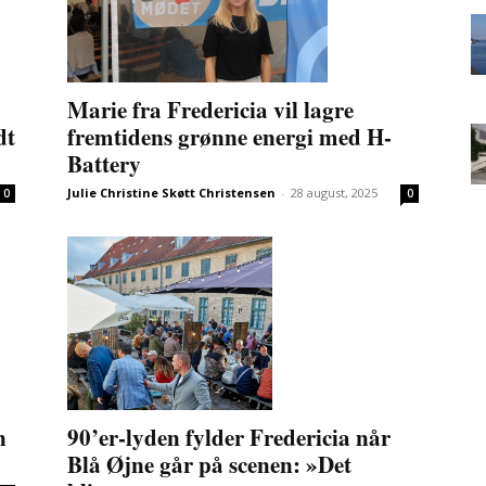
Marie fra Fredericia vil lagre
dt
fremtidens grønne energi med H-
Battery
Julie Christine Skøtt Christensen
-
28 august, 2025
0
0
n
90’er-lyden fylder Fredericia når
Blå Øjne går på scenen: »Det