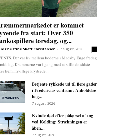
ræmmermarkedet er kommet
lyvende fra start: Over 350
ankospillere torsdag, og...
lie Christine Skøtt Christensen
-
7 august, 2026
0
ENTS. Der var liv mellem boderne i Madsby Enge fredag
rmiddag. Kræmmerne var i gang med at stille de sidste
rer frem, frivillige krydsede...
Betjente rykkede ud til flere gader
i Fredericias centrum: Anholdelse
bag...
7 august, 2026
Kvinde død efter påkørsel af tog
ved Kolding: Strækningen er
åben...
7 august, 2026