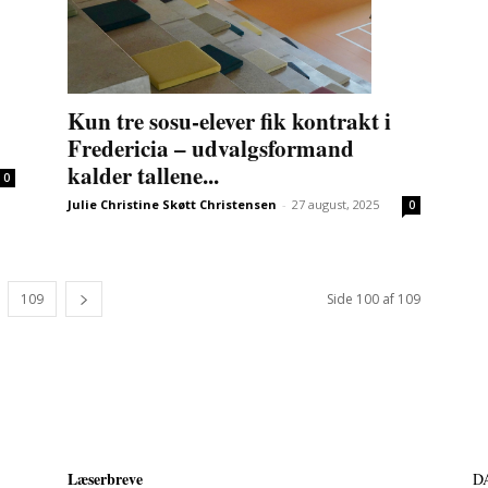
Kun tre sosu-elever fik kontrakt i
Fredericia – udvalgsformand
kalder tallene...
0
Julie Christine Skøtt Christensen
-
27 august, 2025
0
109
Side 100 af 109
Læserbreve
D