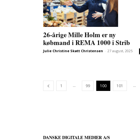
26-årige Mille Holm er ny
købmand i REMA 1000 i Strib
Julie Christine Skøtt Christensen
-
27 august, 2025
...
...
1
99
100
101
DANSKE DIGITALE MEDIER A/S