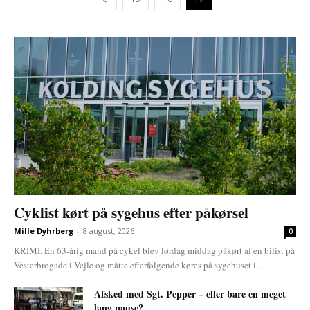
Cyklist kørt på sygehus efter påkørsel
Mille Dyhrberg
-
8 august, 2026
0
KRIMI. En 63-årig mand på cykel blev lørdag middag påkørt af en bilist på
Vesterbrogade i Vejle og måtte efterfølgende køres på sygehuset i...
Afsked med Sgt. Pepper – eller bare en meget
lang pause?