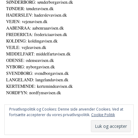
SØNDERBORG: sønderborgavisen.dk
TØNDER: tønderavisen.dk
HADERSLEV: haderslevavisen.dk
VEJEN: vejenavisen.dk
AABENRAA: aabenraaavisen.dk
FREDERICIA: fredericiaavisen.dk
KOLDING: koldingavisen.dk
VEJLE: vejleavisen.dk
MIDDELFART: middelfartavisen.dk
ODENSE: odenseavisen.dk
NYBORG: nyborgavisen.dk
SVENDBORG: svendborgavisen.dk
LANGELAND: langelandavisen.dk
KERTEMINDE: kertemindeavisen.dk
NORDFYN: nordfynsavisen.dk
Privatlivspolitik og Cookies: Denne side anvender Cookies. Ved at
fortsætte accepterer du vores privatlivspolitik.
Cookie Politik
Annoncer
Datapolitik
© DANSKE DIGITALE MEDIER A/S - NYHEDER, ANALYSER OG PERSPEKTIVER