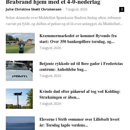
Brabrand hjem med et 4-0-nederlag
Julie Christine Skøtt Christensen
-
7 august, 2026
0
Solen skinnede over Middelfart Sparekasse Stadion fredag aften, tribunen
var tæt på fyldt, og duften af pølser og øl lå over anlægget, da Middelfart...
Kræmmermarkedet er kommet flyvende fra
start: Over 350 bankospillere torsdag, og...
7 august, 2026
Betjente rykkede ud til flere gader i Fredericias
centrum: Anholdelse bag...
7 august, 2026
Kvinde død efter påkørsel af tog ved Kolding:
Strækningen er åben...
7 august, 2026
Eleverne i Strib svømmer over Lillebælt hvert
år: Torsdag lagde verdens...