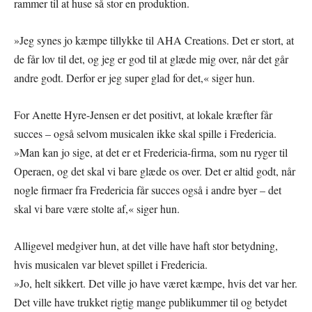
rammer til at huse så stor en produktion.
»Jeg synes jo kæmpe tillykke til AHA Creations. Det er stort, at
de får lov til det, og jeg er god til at glæde mig over, når det går
andre godt. Derfor er jeg super glad for det,« siger hun.
For Anette Hyre-Jensen er det positivt, at lokale kræfter får
succes – også selvom musicalen ikke skal spille i Fredericia.
»Man kan jo sige, at det er et Fredericia-firma, som nu ryger til
Operaen, og det skal vi bare glæde os over. Det er altid godt, når
nogle firmaer fra Fredericia får succes også i andre byer – det
skal vi bare være stolte af,« siger hun.
Alligevel medgiver hun, at det ville have haft stor betydning,
hvis musicalen var blevet spillet i Fredericia.
»Jo, helt sikkert. Det ville jo have været kæmpe, hvis det var her.
Det ville have trukket rigtig mange publikummer til og betydet