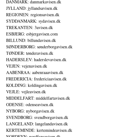
DANMARK: danmarkavisen.dk
JYLLAND: jyllandsavisen.dk
REGIONEN: regionsavisen.dk
SYDDANMARK: sydavisen.dk
TREKANTEN: 3avisen.dk
ESBJERG: esbjergavisen.com
BILLUND: billundavisen.dk
SØNDERBORG: sønderborgavisen.dk
TØNDER: tønderavisen.dk
HADERSLEV: haderslevavisen.dk
VEJEN: vejenavisen.dk
AABENRAA: aabenraaavisen.dk
FREDERICIA: fredericiaavisen.dk
KOLDING: koldingavisen.dk
VEJLE: vejleavisen.dk
MIDDELFART: middelfartavisen.dk
ODENSE: odenseavisen.dk
NYBORG: nyborgavisen.dk
SVENDBORG: svendborgavisen.dk
LANGELAND: langelandavisen.dk
KERTEMINDE: kertemindeavisen.dk
NORDFYN: nordfynsavisen.dk