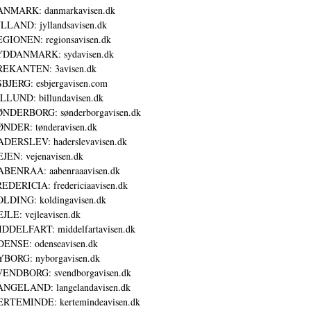
ANMARK: danmarkavisen.dk
LLAND: jyllandsavisen.dk
GIONEN: regionsavisen.dk
YDDANMARK: sydavisen.dk
REKANTEN: 3avisen.dk
BJERG: esbjergavisen.com
LLUND: billundavisen.dk
NDERBORG: sønderborgavisen.dk
NDER: tønderavisen.dk
DERSLEV: haderslevavisen.dk
JEN: vejenavisen.dk
BENRAA: aabenraaavisen.dk
EDERICIA: fredericiaavisen.dk
LDING: koldingavisen.dk
JLE: vejleavisen.dk
DDELFART: middelfartavisen.dk
ENSE: odenseavisen.dk
BORG: nyborgavisen.dk
ENDBORG: svendborgavisen.dk
NGELAND: langelandavisen.dk
RTEMINDE: kertemindeavisen.dk