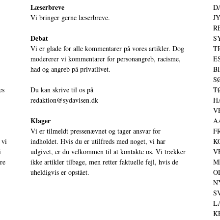
Læserbreve
D
Vi bringer gerne læserbreve.
JY
RE
Debat
S
Vi er glade for alle kommentarer på vores artikler. Dog
T
modererer vi kommentarer for personangreb, racisme,
ES
had og angreb på privatlivet.
BI
SØ
es
Du kan skrive til os på
TØ
redaktion@sydavisen.dk
HA
VE
Klager
AA
Vi er tilmeldt pressenævnet og tager ansvar for
FR
 vi
indholdet. Hvis du er utilfreds med noget, vi har
KO
i
udgivet, er du velkommen til at kontakte os. Vi trækker
VE
ere
ikke artikler tilbage, men retter faktuelle fejl, hvis de
MI
uheldigvis er opstået.
OD
NY
SV
LA
KE