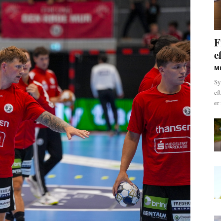
F
e
Mi
Sy
ef
er