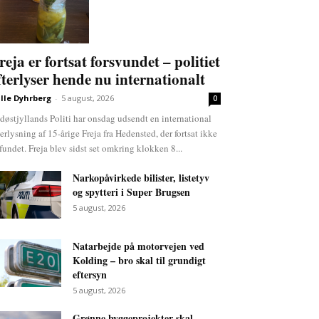
reja er fortsat forsvundet – politiet
fterlyser hende nu internationalt
lle Dyhrberg
-
5 august, 2026
0
døstjyllands Politi har onsdag udsendt en international
terlysning af 15-årige Freja fra Hedensted, der fortsat ikke
 fundet. Freja blev sidst set omkring klokken 8...
Narkopåvirkede bilister, listetyv
og spytteri i Super Brugsen
5 august, 2026
Natarbejde på motorvejen ved
Kolding – bro skal til grundigt
eftersyn
5 august, 2026
Grønne byggeprojekter skal