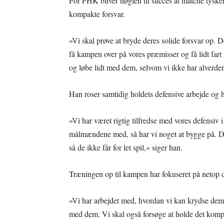
For FHK bliver nøglen til succes at matche tyske
kompakte forsvar.
»Vi skal prøve at bryde deres solide forsvar op. 
få kampen over på vores præmisser og få lidt fart 
og løbe lidt med dem, selvom vi ikke har alverden
Han roser samtidig holdets defensive arbejde og 
»Vi har været rigtig tilfredse med vores defensiv
målmændene med, så har vi noget at bygge på. De
så de ikke får for let spil,« siger han.
Træningen op til kampen har fokuseret på netop d
»Vi har arbejdet med, hvordan vi kan krydse dem af
med dem. Vi skal også forsøge at holde det komp