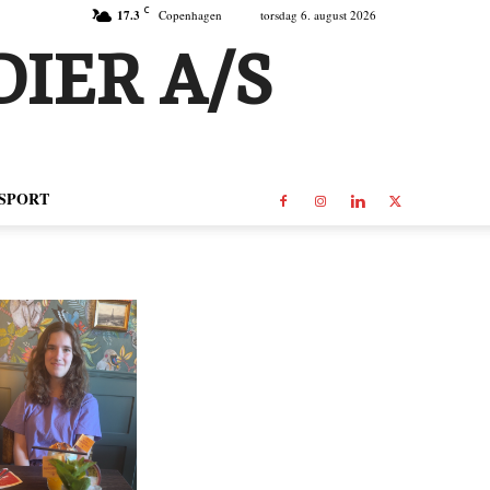
C
17.3
Copenhagen
torsdag 6. august 2026
IER A/S
SPORT