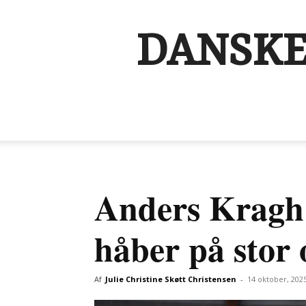
DANSKE
Anders Kragh
håber på stor
Af
Julie Christine Skøtt Christensen
-
14 oktober, 202