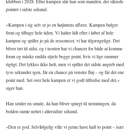
klubben i 2028. Efter kampen står han som manden, der sikrede
pointet i sidste sekund.
»Kampen i sig selv er jo en højintens affære. Kampen bølger
frem og tilbage hele tiden. Vi halter lidt efter i løbet af hele
kampen og spiller jo på de ressourcer, vi har tilgængelige. Det
bliver tæt til sidst, og i teorien har vi chancer for både at komme
foran og måske endda stjæle begge point, hvis vi lige rammer
rigtigt. Det lykkes ikke helt, men vi spiller det sidste angreb med
tyve sekunder igen, får en chance på venstre fløj – og får det ene
point med. Set over hele kampen er vi godt tilfredse med det,«
siger han.
Han smiler en smule, da han bliver spurgt til stemningen, da
bolden ramte nettet i allersidste sekund.
»Den er god. Selvfølgelig ville vi gerne have haft to point – især