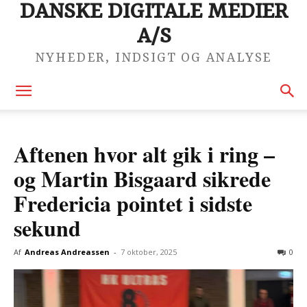
DANSKE DIGITALE MEDIER
A/S
NYHEDER, INDSIGT OG ANALYSE
Aftenen hvor alt gik i ring –
og Martin Bisgaard sikrede
Fredericia pointet i sidste
sekund
Af
Andreas Andreassen
-
7 oktober, 2025
0