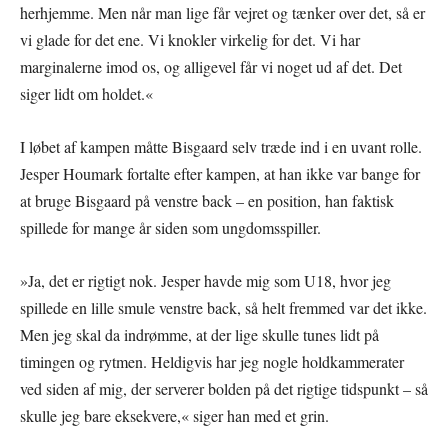
herhjemme. Men når man lige får vejret og tænker over det, så er
vi glade for det ene. Vi knokler virkelig for det. Vi har
marginalerne imod os, og alligevel får vi noget ud af det. Det
siger lidt om holdet.«
I løbet af kampen måtte Bisgaard selv træde ind i en uvant rolle.
Jesper Houmark fortalte efter kampen, at han ikke var bange for
at bruge Bisgaard på venstre back – en position, han faktisk
spillede for mange år siden som ungdomsspiller.
»Ja, det er rigtigt nok. Jesper havde mig som U18, hvor jeg
spillede en lille smule venstre back, så helt fremmed var det ikke.
Men jeg skal da indrømme, at der lige skulle tunes lidt på
timingen og rytmen. Heldigvis har jeg nogle holdkammerater
ved siden af mig, der serverer bolden på det rigtige tidspunkt – så
skulle jeg bare eksekvere,« siger han med et grin.