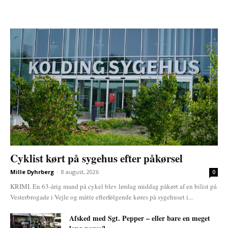
Cyklist kørt på sygehus efter påkørsel
Mille Dyhrberg
-
8 august, 2026
0
KRIMI. En 63-årig mand på cykel blev lørdag middag påkørt af en bilist på
Vesterbrogade i Vejle og måtte efterfølgende køres på sygehuset i...
Afsked med Sgt. Pepper – eller bare en meget