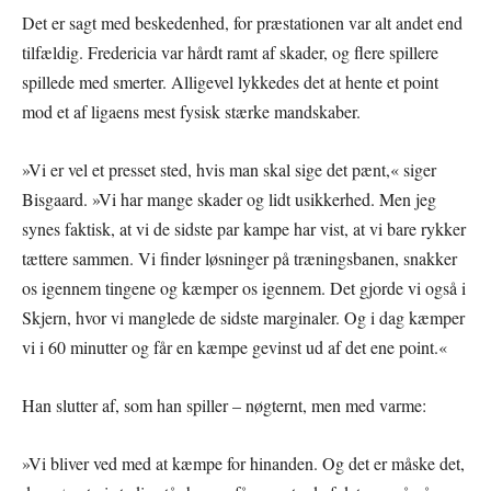
Det er sagt med beskedenhed, for præstationen var alt andet end
tilfældig. Fredericia var hårdt ramt af skader, og flere spillere
spillede med smerter. Alligevel lykkedes det at hente et point
mod et af ligaens mest fysisk stærke mandskaber.
»Vi er vel et presset sted, hvis man skal sige det pænt,« siger
Bisgaard. »Vi har mange skader og lidt usikkerhed. Men jeg
synes faktisk, at vi de sidste par kampe har vist, at vi bare rykker
tættere sammen. Vi finder løsninger på træningsbanen, snakker
os igennem tingene og kæmper os igennem. Det gjorde vi også i
Skjern, hvor vi manglede de sidste marginaler. Og i dag kæmper
vi i 60 minutter og får en kæmpe gevinst ud af det ene point.«
Han slutter af, som han spiller – nøgternt, men med varme:
»Vi bliver ved med at kæmpe for hinanden. Og det er måske det,