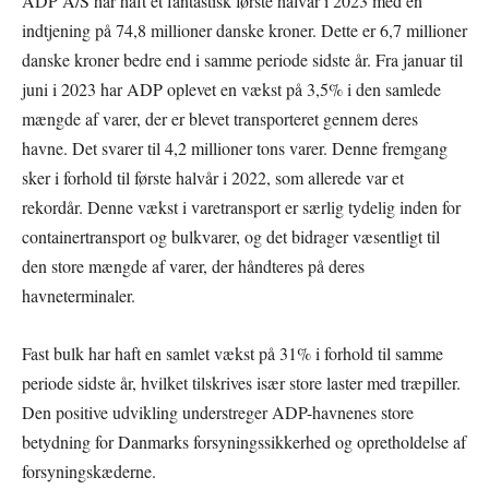
ADP A/S har haft et fantastisk første halvår i 2023 med en
indtjening på 74,8 millioner danske kroner. Dette er 6,7 millioner
danske kroner bedre end i samme periode sidste år. Fra januar til
juni i 2023 har ADP oplevet en vækst på 3,5% i den samlede
mængde af varer, der er blevet transporteret gennem deres
havne. Det svarer til 4,2 millioner tons varer. Denne fremgang
sker i forhold til første halvår i 2022, som allerede var et
rekordår. Denne vækst i varetransport er særlig tydelig inden for
containertransport og bulkvarer, og det bidrager væsentligt til
den store mængde af varer, der håndteres på deres
havneterminaler.
Fast bulk har haft en samlet vækst på 31% i forhold til samme
periode sidste år, hvilket tilskrives især store laster med træpiller.
Den positive udvikling understreger ADP-havnenes store
betydning for Danmarks forsyningssikkerhed og opretholdelse af
forsyningskæderne.