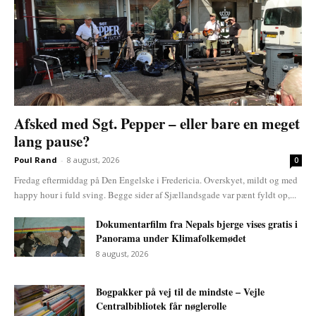
Afsked med Sgt. Pepper – eller bare en meget
lang pause?
Poul Rand
-
8 august, 2026
0
Fredag eftermiddag på Den Engelske i Fredericia. Overskyet, mildt og med
happy hour i fuld sving. Begge sider af Sjællandsgade var pænt fyldt op,...
Dokumentarfilm fra Nepals bjerge vises gratis i
Panorama under Klimafolkemødet
8 august, 2026
Bogpakker på vej til de mindste – Vejle
Centralbibliotek får nøglerolle