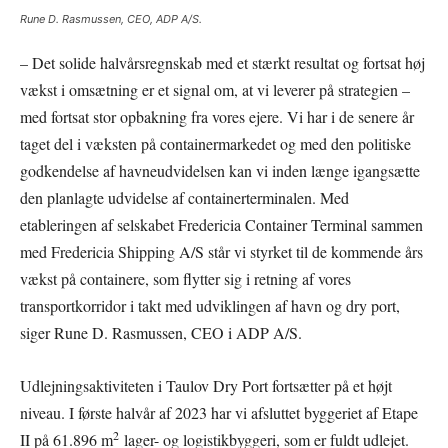
Rune D. Rasmussen, CEO, ADP A/S.
– Det solide halvårsregnskab med et stærkt resultat og fortsat høj
vækst i omsætning er et signal om, at vi leverer på strategien –
med fortsat stor opbakning fra vores ejere. Vi har i de senere år
taget del i væksten på containermarkedet og med den politiske
godkendelse af havneudvidelsen kan vi inden længe igangsætte
den planlagte udvidelse af containerterminalen. Med
etableringen af selskabet Fredericia Container Terminal sammen
med Fredericia Shipping A/S står vi styrket til de kommende års
vækst på containere, som flytter sig i retning af vores
transportkorridor i takt med udviklingen af havn og dry port,
siger Rune D. Rasmussen, CEO i ADP A/S.
Udlejningsaktiviteten i Taulov Dry Port fortsætter på et højt
niveau. I første halvår af 2023 har vi afsluttet byggeriet af Etape
2
II på 61.896 m
lager- og logistikbyggeri, som er fuldt udlejet.