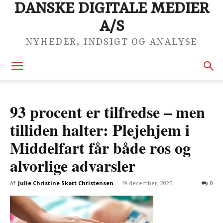
DANSKE DIGITALE MEDIER
A/S
NYHEDER, INDSIGT OG ANALYSE
93 procent er tilfredse – men
tilliden halter: Plejehjem i
Middelfart får både ros og
alvorlige advarsler
Af
Julie Christine Skøtt Christensen
-
19 december, 2025
0