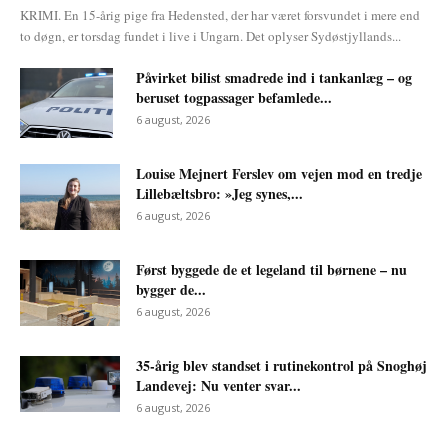
KRIMI. En 15-årig pige fra Hedensted, der har været forsvundet i mere end
to døgn, er torsdag fundet i live i Ungarn. Det oplyser Sydøstjyllands...
Påvirket bilist smadrede ind i tankanlæg – og
beruset togpassager befamlede...
6 august, 2026
Louise Mejnert Ferslev om vejen mod en tredje
Lillebæltsbro: »Jeg synes,...
6 august, 2026
Først byggede de et legeland til børnene – nu
bygger de...
6 august, 2026
35-årig blev standset i rutinekontrol på Snoghøj
Landevej: Nu venter svar...
6 august, 2026