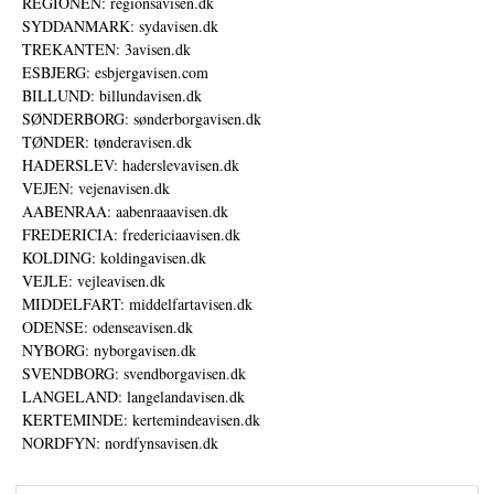
REGIONEN: regionsavisen.dk
SYDDANMARK: sydavisen.dk
TREKANTEN: 3avisen.dk
ESBJERG: esbjergavisen.com
BILLUND: billundavisen.dk
SØNDERBORG: sønderborgavisen.dk
TØNDER: tønderavisen.dk
HADERSLEV: haderslevavisen.dk
VEJEN: vejenavisen.dk
AABENRAA: aabenraaavisen.dk
FREDERICIA: fredericiaavisen.dk
KOLDING: koldingavisen.dk
VEJLE: vejleavisen.dk
MIDDELFART: middelfartavisen.dk
ODENSE: odenseavisen.dk
NYBORG: nyborgavisen.dk
SVENDBORG: svendborgavisen.dk
LANGELAND: langelandavisen.dk
KERTEMINDE: kertemindeavisen.dk
NORDFYN: nordfynsavisen.dk