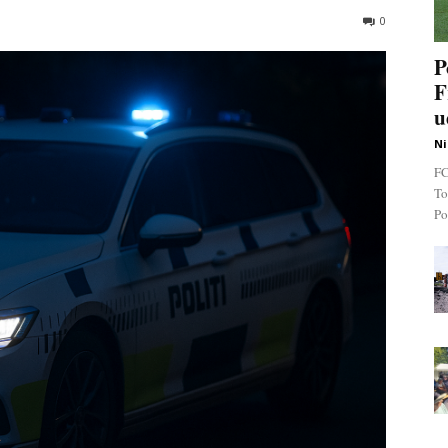
0
P
F
u
Ni
FC
To
Po