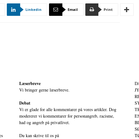
Linkedin
Email
Print
Læserbreve
D
Vi bringer gerne læserbreve.
JY
RE
Debat
S
Vi er glade for alle kommentarer på vores artikler. Dog
T
modererer vi kommentarer for personangreb, racisme,
ES
had og angreb på privatlivet.
BI
SØ
es
Du kan skrive til os på
TØ