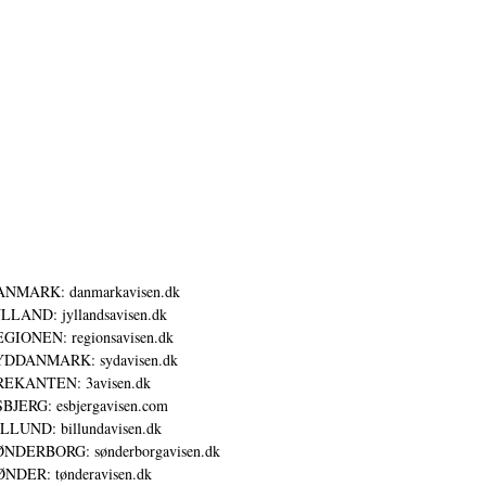
ANMARK: danmarkavisen.dk
LLAND: jyllandsavisen.dk
GIONEN: regionsavisen.dk
YDDANMARK: sydavisen.dk
REKANTEN: 3avisen.dk
BJERG: esbjergavisen.com
LLUND: billundavisen.dk
NDERBORG: sønderborgavisen.dk
NDER: tønderavisen.dk