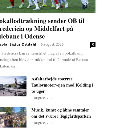
okallodtrækning sender OB til
redericia og Middelfart på
debane i Odense
colai Sixtus Østdahl
-
6 august, 2026
0
 Fredericia kan se frem til et brag af en pokalkamp.
rsdag aften blev der trukket lod til 2. runde af Betano
kalen, og...
Asfaltarbejde spærrer
Taulovmotorvejen mod Kolding i
to uger
6 august, 2026
Musik, kunst og åbne samtaler
om det svære i Teglgårdsparken
6 august, 2026