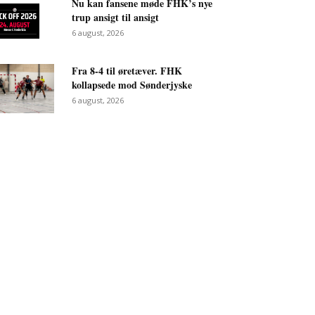
Nu kan fansene møde FHK’s nye
trup ansigt til ansigt
6 august, 2026
Fra 8-4 til øretæver. FHK
kollapsede mod Sønderjyske
6 august, 2026