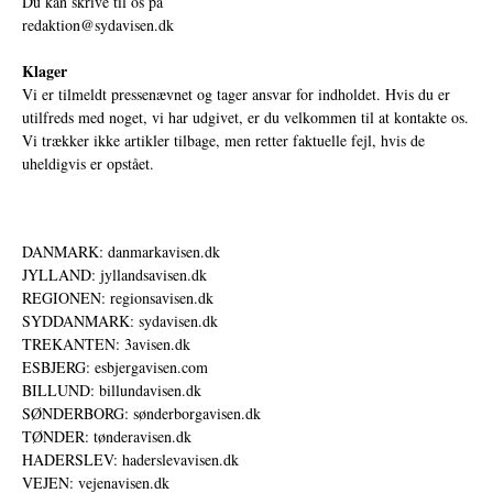
Du kan skrive til os på
redaktion@sydavisen.dk
Klager
Vi er tilmeldt pressenævnet og tager ansvar for indholdet. Hvis du er
utilfreds med noget, vi har udgivet, er du velkommen til at kontakte os.
Vi trækker ikke artikler tilbage, men retter faktuelle fejl, hvis de
uheldigvis er opstået.
DANMARK: danmarkavisen.dk
JYLLAND: jyllandsavisen.dk
REGIONEN: regionsavisen.dk
SYDDANMARK: sydavisen.dk
TREKANTEN: 3avisen.dk
ESBJERG: esbjergavisen.com
BILLUND: billundavisen.dk
SØNDERBORG: sønderborgavisen.dk
TØNDER: tønderavisen.dk
HADERSLEV: haderslevavisen.dk
VEJEN: vejenavisen.dk