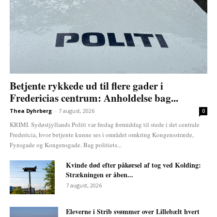
Betjente rykkede ud til flere gader i
Fredericias centrum: Anholdelse bag...
Thea Dyhrberg
-
7 august, 2026
0
KRIMI. Sydøstjyllands Politi var fredag formiddag til stede i det centrale
Fredericia, hvor betjente kunne ses i området omkring Kongensstræde,
Fynsgade og Kongensgade. Bag politiets...
Kvinde død efter påkørsel af tog ved Kolding:
Strækningen er åben...
7 august, 2026
Eleverne i Strib svømmer over Lillebælt hvert