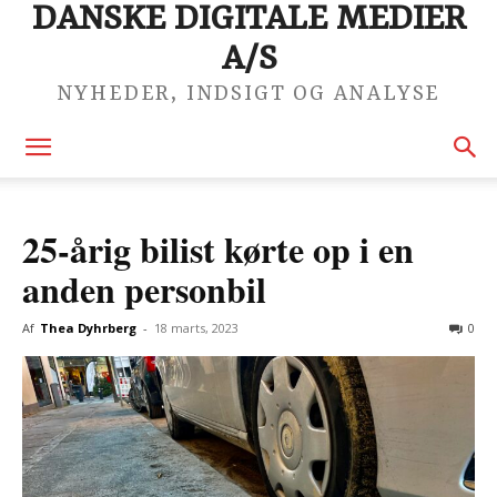
DANSKE DIGITALE MEDIER
A/S
NYHEDER, INDSIGT OG ANALYSE
25-årig bilist kørte op i en
anden personbil
Af
Thea Dyhrberg
-
18 marts, 2023
0