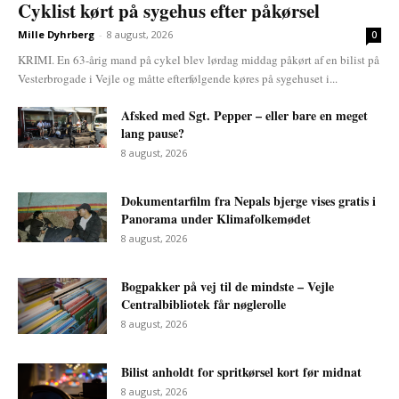
Cyklist kørt på sygehus efter påkørsel
Mille Dyhrberg
-
8 august, 2026
0
KRIMI. En 63-årig mand på cykel blev lørdag middag påkørt af en bilist på
Vesterbrogade i Vejle og måtte efterfølgende køres på sygehuset i...
Afsked med Sgt. Pepper – eller bare en meget
lang pause?
8 august, 2026
Dokumentarfilm fra Nepals bjerge vises gratis i
Panorama under Klimafolkemødet
8 august, 2026
Bogpakker på vej til de mindste – Vejle
Centralbibliotek får nøglerolle
8 august, 2026
Bilist anholdt for spritkørsel kort før midnat
8 august, 2026