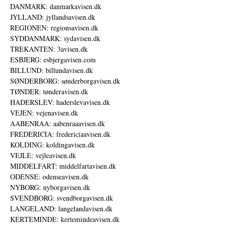
DANMARK: danmarkavisen.dk
JYLLAND: jyllandsavisen.dk
REGIONEN: regionsavisen.dk
SYDDANMARK: sydavisen.dk
TREKANTEN: 3avisen.dk
ESBJERG: esbjergavisen.com
BILLUND: billundavisen.dk
SØNDERBORG: sønderborgavisen.dk
TØNDER: tønderavisen.dk
HADERSLEV: haderslevavisen.dk
VEJEN: vejenavisen.dk
AABENRAA: aabenraaavisen.dk
FREDERICIA: fredericiaavisen.dk
KOLDING: koldingavisen.dk
VEJLE: vejleavisen.dk
MIDDELFART: middelfartavisen.dk
ODENSE: odenseavisen.dk
NYBORG: nyborgavisen.dk
SVENDBORG: svendborgavisen.dk
LANGELAND: langelandavisen.dk
KERTEMINDE: kertemindeavisen.dk