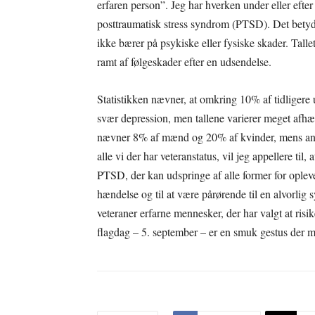
erfaren person”. Jeg har hverken under eller efte
posttraumatisk stress syndrom (PTSD). Det betyder
ikke bærer på psykiske eller fysiske skader. Talle
ramt af følgeskader efter en udsendelse.
Statistikken nævner, at omkring 10% af tidligere
svær depression, men tallene varierer meget afh
nævner 8% af mænd og 20% af kvinder, mens andre 
alle vi der har veteranstatus, vil jeg appellere til
PTSD, der kan udspringe af alle former for opleve
hændelse og til at være pårørende til en alvorlig
veteraner erfarne mennesker, der har valgt at ris
flagdag – 5. september – er en smuk gestus der m