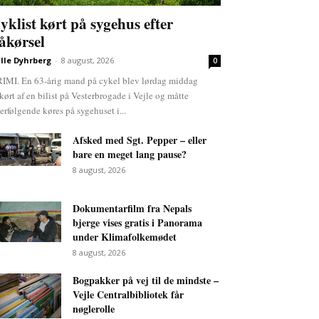
yklist kørt på sygehus efter
åkørsel
lle Dyhrberg
-
8 august, 2026
0
IMI. En 63-årig mand på cykel blev lørdag middag
kørt af en bilist på Vesterbrogade i Vejle og måtte
terfølgende køres på sygehuset i...
Afsked med Sgt. Pepper – eller
bare en meget lang pause?
8 august, 2026
Dokumentarfilm fra Nepals
bjerge vises gratis i Panorama
under Klimafolkemødet
8 august, 2026
Bogpakker på vej til de mindste –
Vejle Centralbibliotek får
nøglerolle