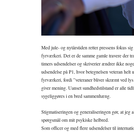
Med jule- og nytårstiden retter pressens fokus si
fyrværkeri. Det er de samme gamle travere der t
timers udsendelser og skriverier ændrer ikke noget 
udsendelse på P1, hvor betegnelsen veteran helt u
fyrværkeri, fordi ”veteraner bliver skræmt ved lys
giver mening. Uanset sundhedstilstand er alle tid
sygeliggøres i en bred sammenhæng.
Stigmatiseringen og generaliseringen gør, at jeg a
spørgsmål om mit psykiske helbred.
Som officer og med flere udsendelser til internati