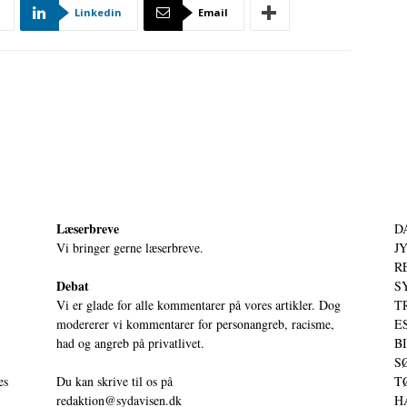
Linkedin
Email
Læserbreve
D
Vi bringer gerne læserbreve.
JY
RE
Debat
S
Vi er glade for alle kommentarer på vores artikler. Dog
T
modererer vi kommentarer for personangreb, racisme,
ES
had og angreb på privatlivet.
BI
SØ
es
Du kan skrive til os på
TØ
redaktion@sydavisen.dk
HA