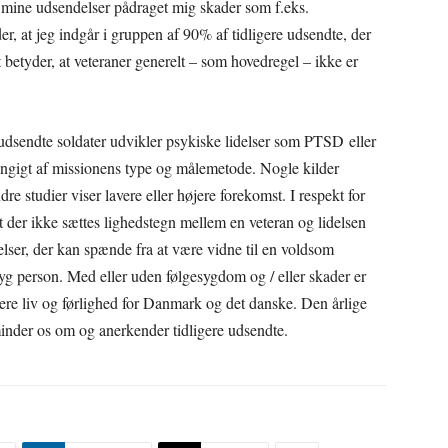
r mine udsendelser pådraget mig skader som f.eks.
, at jeg indgår i gruppen af 90% af tidligere udsendte, der
t betyder, at veteraner generelt – som hovedregel – ikke er
 udsendte soldater udvikler psykiske lidelser som PTSD eller
ængigt af missionens type og målemetode. Nogle kilder
studier viser lavere eller højere forekomst. I respekt for
, at der ikke sættes lighedstegn mellem en veteran og lidelsen
lser, der kan spænde fra at være vidne til en voldsom
 syg person. Med eller uden følgesygdom og / eller skader er
ikere liv og førlighed for Danmark og det danske. Den årlige
inder os om og anerkender tidligere udsendte.