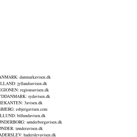
ANMARK: danmarkavisen.dk
LLAND: jyllandsavisen.dk
GIONEN: regionsavisen.dk
YDDANMARK: sydavisen.dk
REKANTEN: 3avisen.dk
BJERG: esbjergavisen.com
LLUND: billundavisen.dk
NDERBORG: sønderborgavisen.dk
NDER: tønderavisen.dk
DERSLEV: haderslevavisen.dk