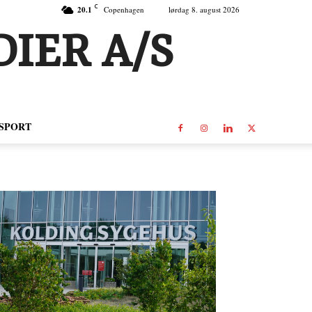
C
20.1
Copenhagen
lørdag 8. august 2026
IER A/S
SPORT