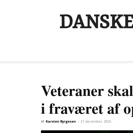
DANSKE
Veteraner skal
i fraværet af o
Af
Karsten Byrgesen
-
21 december, 2025