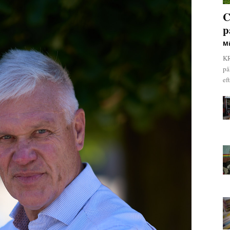
C
p
Mi
KR
på
ef