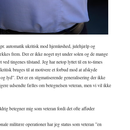
g pr. automatik ukritisk mod hjemløshed, julehjælp og
rækkes frem. Der er ikke noget nyt under solen og de mange
ved tingenes tilstand. Jeg har netop lyttet til en to-times
kritisk bruges til at motivere et forbud mod at afskyde
 og lyd”. Det er en stigmatiserende generalisering der ikke
ligere udsendte fælles om betegnelsen veteran, men vi vil ikke
ldrig betegner mig som veteran fordi det ofte afføder
onale militære operationer har jeg status som veteran ”en