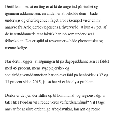
Dertil kommer, at én ting er at få de unge ind på studiet og
igennem uddannelsen, en anden er at beholde dem – både
undervejs og efterfølgende i faget. For eksempel viser en ny
analyse fra Arbejderbevægelsens Erhvervsråd, at kun 48 pct. af
de læreruddannede rent faktisk har job som underviser i
folkeskolen. Det er spild af ressourcer – både økonomiske og
menneskelige.
Når dertil lægges, at søgningen til pædagoguddannelsen er faldet
med 45 procent, mens sygeplejerske- og
socialrådgiveruddannelsen har oplevet fald på henholdsvis 37 og
33 procent siden 2015, ja, så har vi et åbenlyst problem.
Derfor er det jer, der stiller op til kommunal- og regionsvalg, vi
taler til: Hvordan vil I redde vores velfærdssamfund? Vil I tage
ansvar for at sikre ordentlige arbejdsvilkår, fair løn og reelle