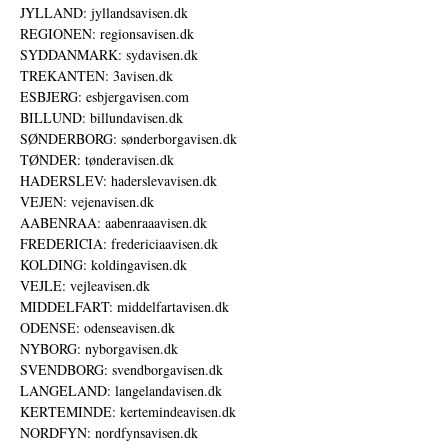
JYLLAND: jyllandsavisen.dk
REGIONEN: regionsavisen.dk
SYDDANMARK: sydavisen.dk
TREKANTEN: 3avisen.dk
ESBJERG: esbjergavisen.com
BILLUND: billundavisen.dk
SØNDERBORG: sønderborgavisen.dk
TØNDER: tønderavisen.dk
HADERSLEV: haderslevavisen.dk
VEJEN: vejenavisen.dk
AABENRAA: aabenraaavisen.dk
FREDERICIA: fredericiaavisen.dk
KOLDING: koldingavisen.dk
VEJLE: vejleavisen.dk
MIDDELFART: middelfartavisen.dk
ODENSE: odenseavisen.dk
NYBORG: nyborgavisen.dk
SVENDBORG: svendborgavisen.dk
LANGELAND: langelandavisen.dk
KERTEMINDE: kertemindeavisen.dk
NORDFYN: nordfynsavisen.dk