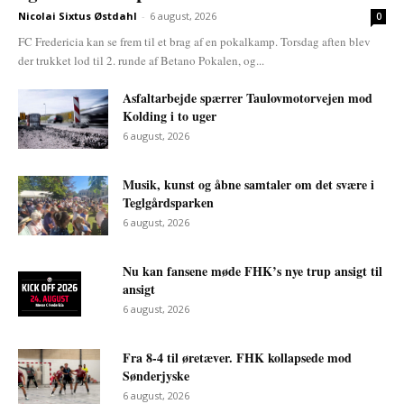
Nicolai Sixtus Østdahl
-
6 august, 2026
0
FC Fredericia kan se frem til et brag af en pokalkamp. Torsdag aften blev
der trukket lod til 2. runde af Betano Pokalen, og...
Asfaltarbejde spærrer Taulovmotorvejen mod
Kolding i to uger
6 august, 2026
Musik, kunst og åbne samtaler om det svære i
Teglgårdsparken
6 august, 2026
Nu kan fansene møde FHK’s nye trup ansigt til
ansigt
6 august, 2026
Fra 8-4 til øretæver. FHK kollapsede mod
Sønderjyske
6 august, 2026