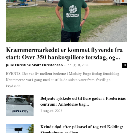
Kræmmermarkedet er kommet flyvende fra
start: Over 350 bankospillere torsdag, og...
Julie Christine Skøtt Christensen
-
7 august, 2026
0
EVENTS. Der var liv mellem boderne i Madsby Enge fredag formiddag.
Kræmmerne var i gang med at stille de sidste varer frem, frivillige
krydsede...
Betjente rykkede ud til flere gader i Fredericias
centrum: Anholdelse bag...
7 august, 2026
Kvinde død efter påkørsel af tog ved Kolding:
Strækningen er åben...