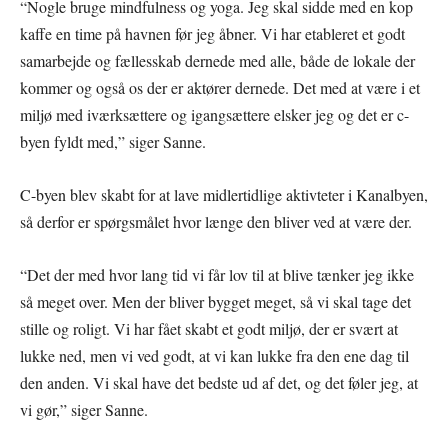
“Nogle bruge mindfulness og yoga. Jeg skal sidde med en kop
kaffe en time på havnen før jeg åbner. Vi har etableret et godt
samarbejde og fællesskab dernede med alle, både de lokale der
kommer og også os der er aktører dernede. Det med at være i et
miljø med iværksættere og igangsættere elsker jeg og det er c-
byen fyldt med,” siger Sanne.
C-byen blev skabt for at lave midlertidlige aktivteter i Kanalbyen,
så derfor er spørgsmålet hvor længe den bliver ved at være der.
“Det der med hvor lang tid vi får lov til at blive tænker jeg ikke
så meget over. Men der bliver bygget meget, så vi skal tage det
stille og roligt. Vi har fået skabt et godt miljø, der er svært at
lukke ned, men vi ved godt, at vi kan lukke fra den ene dag til
den anden. Vi skal have det bedste ud af det, og det føler jeg, at
vi gør,” siger Sanne.