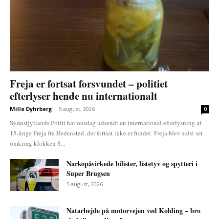
Freja er fortsat forsvundet – politiet
efterlyser hende nu internationalt
Mille Dyhrberg
-
5 august, 2026
0
Sydøstjyllands Politi har onsdag udsendt en international efterlysning af
15-årige Freja fra Hedensted, der fortsat ikke er fundet. Freja blev sidst set
omkring klokken 8...
Narkopåvirkede bilister, listetyv og spytteri i
Super Brugsen
5 august, 2026
Natarbejde på motorvejen ved Kolding – bro