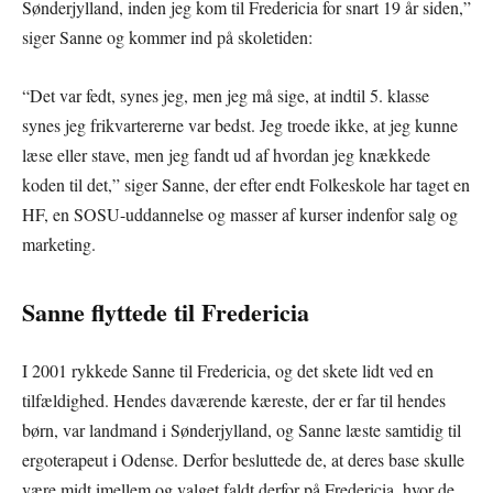
Sønderjylland, inden jeg kom til Fredericia for snart 19 år siden,”
siger Sanne og kommer ind på skoletiden:
“Det var fedt, synes jeg, men jeg må sige, at indtil 5. klasse
synes jeg frikvartererne var bedst. Jeg troede ikke, at jeg kunne
læse eller stave, men jeg fandt ud af hvordan jeg knækkede
koden til det,” siger Sanne, der efter endt Folkeskole har taget en
HF, en SOSU-uddannelse og masser af kurser indenfor salg og
marketing.
Sanne flyttede til Fredericia
I 2001 rykkede Sanne til Fredericia, og det skete lidt ved en
tilfældighed. Hendes daværende kæreste, der er far til hendes
børn, var landmand i Sønderjylland, og Sanne læste samtidig til
ergoterapeut i Odense. Derfor besluttede de, at deres base skulle
være midt imellem og valget faldt derfor på Fredericia, hvor de