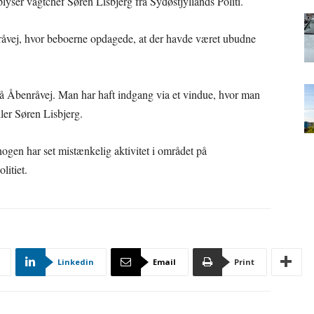
yser vagtchef Søren Lisbjerg fra Sydøstjyllands Politi.
åvej, hvor beboerne opdagede, at der havde været ubudne
på Åbenråvej. Man har haft indgang via et vindue, hvor man
ller Søren Lisbjerg.
nogen har set mistænkelig aktivitet i området på
litiet.
Linkedin
Email
Print