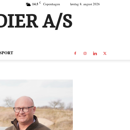
C
14.5
Copenhagen
lørdag 8. august 2026
IER A/S
SPORT