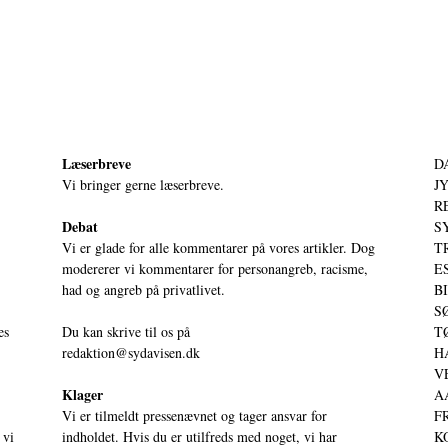
Læserbreve
D
Vi bringer gerne læserbreve.
JY
RE
Debat
S
Vi er glade for alle kommentarer på vores artikler. Dog
T
modererer vi kommentarer for personangreb, racisme,
ES
had og angreb på privatlivet.
BI
SØ
es
Du kan skrive til os på
TØ
redaktion@sydavisen.dk
HA
VE
Klager
AA
Vi er tilmeldt pressenævnet og tager ansvar for
FR
 vi
indholdet. Hvis du er utilfreds med noget, vi har
KO