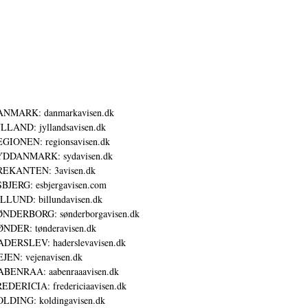
ANMARK: danmarkavisen.dk
LLAND: jyllandsavisen.dk
GIONEN: regionsavisen.dk
YDDANMARK: sydavisen.dk
REKANTEN: 3avisen.dk
BJERG: esbjergavisen.com
LLUND: billundavisen.dk
NDERBORG: sønderborgavisen.dk
NDER: tønderavisen.dk
DERSLEV: haderslevavisen.dk
JEN: vejenavisen.dk
BENRAA: aabenraaavisen.dk
EDERICIA: fredericiaavisen.dk
LDING: koldingavisen.dk