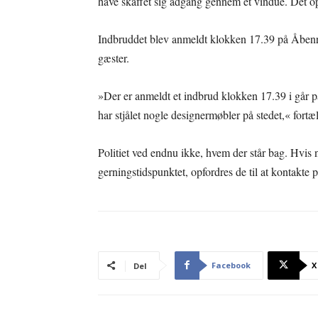
have skaffet sig adgang gennem et vindue. Det opl
Indbruddet blev anmeldt klokken 17.39 på Åbenr
gæster.
»Der er anmeldt et indbrud klokken 17.39 i går 
har stjålet nogle designermøbler på stedet,« fortæ
Politiet ved endnu ikke, hvem der står bag. Hvis 
gerningstidspunktet, opfordres de til at kontakte po
Facebook
X
Del