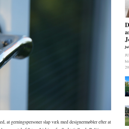
D
a
J
Ju
JU
hå
20
ed, at gerningspersoner slap væk med designermøbler efter at