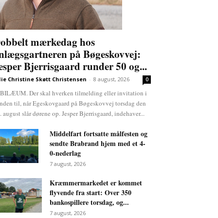
obbelt mærkedag hos
nlægsgartneren på Bøgeskovvej:
esper Bjerrisgaard runder 50 og...
lie Christine Skøtt Christensen
-
8 august, 2026
0
BILÆUM. Der skal hverken tilmelding eller invitation i
nden til, når Egeskovgaard på Bøgeskovvej torsdag den
. august slår dørene op. Jesper Bjerrisgaard, indehaver...
Middelfart fortsatte målfesten og
sendte Brabrand hjem med et 4-
0-nederlag
7 august, 2026
Kræmmermarkedet er kommet
flyvende fra start: Over 350
bankospillere torsdag, og...
7 august, 2026