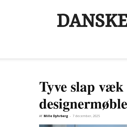
DANSKE
Tyve slap væk
designermøble
Af
Mille Dyhrberg
-
7 december, 2025