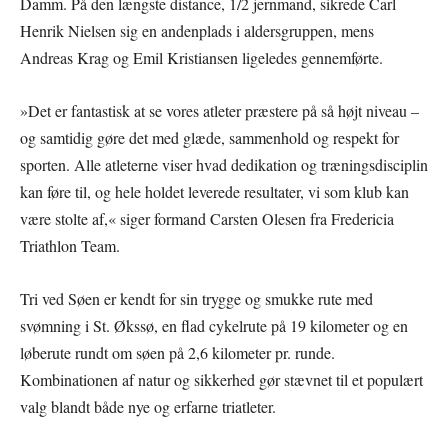
Damm. På den længste distance, 1/2 jernmand, sikrede Carl
Henrik Nielsen sig en andenplads i aldersgruppen, mens
Andreas Krag og Emil Kristiansen ligeledes gennemførte.
»Det er fantastisk at se vores atleter præstere på så højt niveau –
og samtidig gøre det med glæde, sammenhold og respekt for
sporten. Alle atleterne viser hvad dedikation og træningsdisciplin
kan føre til, og hele holdet leverede resultater, vi som klub kan
være stolte af,« siger formand Carsten Olesen fra Fredericia
Triathlon Team.
Tri ved Søen er kendt for sin trygge og smukke rute med
svømning i St. Økssø, en flad cykelrute på 19 kilometer og en
løberute rundt om søen på 2,6 kilometer pr. runde.
Kombinationen af natur og sikkerhed gør stævnet til et populært
valg blandt både nye og erfarne triatleter.