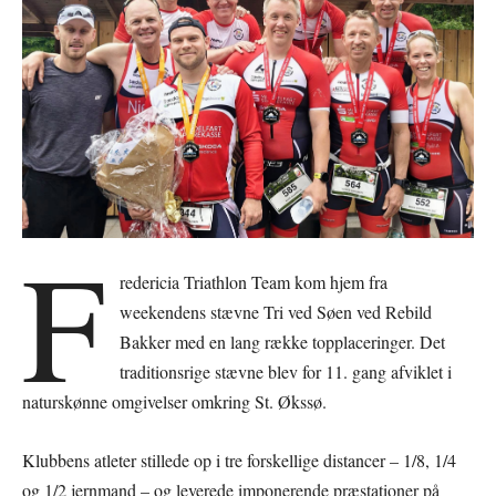
F
redericia Triathlon Team kom hjem fra
weekendens stævne Tri ved Søen ved Rebild
Bakker med en lang række topplaceringer. Det
traditionsrige stævne blev for 11. gang afviklet i
naturskønne omgivelser omkring St. Økssø.
Klubbens atleter stillede op i tre forskellige distancer – 1/8, 1/4
og 1/2 jernmand – og leverede imponerende præstationer på