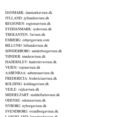
DANMARK: danmarkavisen.dk
JYLLAND: jyllandsavisen.dk
REGIONEN: regionsavisen.dk
SYDDANMARK: sydavisen.dk
TREKANTEN: 3avisen.dk
ESBJERG: esbjergavisen.com
BILLUND: billundavisen.dk
SØNDERBORG: sønderborgavisen.dk
TØNDER: tønderavisen.dk
HADERSLEV: haderslevavisen.dk
VEJEN: vejenavisen.dk
AABENRAA: aabenraaavisen.dk
FREDERICIA: fredericiaavisen.dk
KOLDING: koldingavisen.dk
VEJLE: vejleavisen.dk
MIDDELFART: middelfartavisen.dk
ODENSE: odenseavisen.dk
NYBORG: nyborgavisen.dk
SVENDBORG: svendborgavisen.dk
LANGELAND: langelandavisen.dk