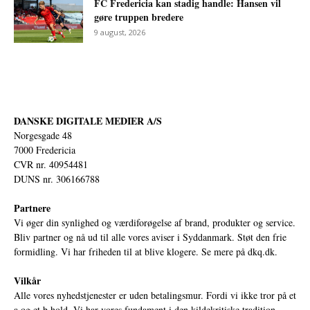
FC Fredericia kan stadig handle: Hansen vil
gøre truppen bredere
9 august, 2026
DANSKE DIGITALE MEDIER A/S
Norgesgade 48
7000 Fredericia
CVR nr. 40954481
DUNS nr. 306166788
Partnere
Vi øger din synlighed og værdiforøgelse af brand, produkter og service.
Bliv partner og nå ud til alle vores aviser i Syddanmark. Støt den frie
formidling. Vi har friheden til at blive klogere. Se mere på
dkq.dk.
Vilkår
Alle vores nyhedstjenester er uden betalingsmur. Fordi vi ikke tror på et
a og et b hold. Vi har vores fundament i den kildekritiske tradition,