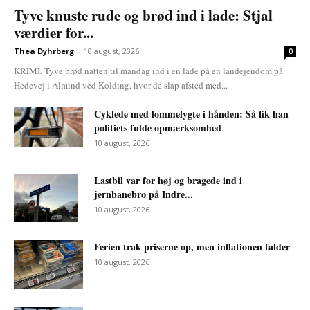
Tyve knuste rude og brød ind i lade: Stjal
værdier for...
Thea Dyhrberg
-
10 august, 2026
0
KRIMI. Tyve brød natten til mandag ind i en lade på en landejendom på
Hedevej i Almind ved Kolding, hvor de slap afsted med...
Cyklede med lommelygte i hånden: Så fik han
politiets fulde opmærksomhed
10 august, 2026
Lastbil var for høj og bragede ind i
jernbanebro på Indre...
10 august, 2026
Ferien trak priserne op, men inflationen falder
10 august, 2026