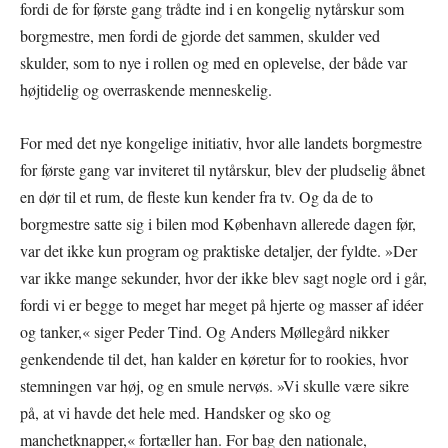
fordi de for første gang trådte ind i en kongelig nytårskur som
borgmestre, men fordi de gjorde det sammen, skulder ved
skulder, som to nye i rollen og med en oplevelse, der både var
højtidelig og overraskende menneskelig.
For med det nye kongelige initiativ, hvor alle landets borgmestre
for første gang var inviteret til nytårskur, blev der pludselig åbnet
en dør til et rum, de fleste kun kender fra tv. Og da de to
borgmestre satte sig i bilen mod København allerede dagen før,
var det ikke kun program og praktiske detaljer, der fyldte. »Der
var ikke mange sekunder, hvor der ikke blev sagt nogle ord i går,
fordi vi er begge to meget har meget på hjerte og masser af idéer
og tanker,« siger Peder Tind. Og Anders Møllegård nikker
genkendende til det, han kalder en køretur for to rookies, hvor
stemningen var høj, og en smule nervøs. »Vi skulle være sikre
på, at vi havde det hele med. Handsker og sko og
manchetknapper,« fortæller han. For bag den nationale,