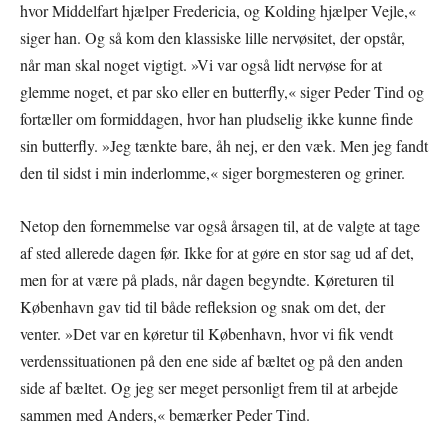
hvor Middelfart hjælper Fredericia, og Kolding hjælper Vejle,«
siger han. Og så kom den klassiske lille nervøsitet, der opstår,
når man skal noget vigtigt. »Vi var også lidt nervøse for at
glemme noget, et par sko eller en butterfly,« siger Peder Tind og
fortæller om formiddagen, hvor han pludselig ikke kunne finde
sin butterfly. »Jeg tænkte bare, åh nej, er den væk. Men jeg fandt
den til sidst i min inderlomme,« siger borgmesteren og griner.
Netop den fornemmelse var også årsagen til, at de valgte at tage
af sted allerede dagen før. Ikke for at gøre en stor sag ud af det,
men for at være på plads, når dagen begyndte. Køreturen til
København gav tid til både refleksion og snak om det, der
venter. »Det var en køretur til København, hvor vi fik vendt
verdenssituationen på den ene side af bæltet og på den anden
side af bæltet. Og jeg ser meget personligt frem til at arbejde
sammen med Anders,« bemærker Peder Tind.