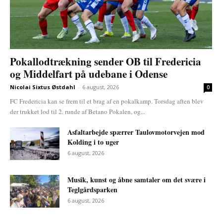
Pokallodtrækning sender OB til Fredericia
og Middelfart på udebane i Odense
Nicolai Sixtus Østdahl
-
6 august, 2026
0
FC Fredericia kan se frem til et brag af en pokalkamp. Torsdag aften blev
der trukket lod til 2. runde af Betano Pokalen, og...
Asfaltarbejde spærrer Taulovmotorvejen mod
Kolding i to uger
6 august, 2026
Musik, kunst og åbne samtaler om det svære i
Teglgårdsparken
6 august, 2026