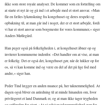
ikke som store royale analyser. De kommer som en fortælling om
at starte et nyt år og gå ind i et arbejde med et stort ansvar. »Man
får en fælles lykønskning fra kongehuset og deres respekt og
opbakning til, at man går ind i noget, der er et stort arbejde, fordi
vi har et stort ansvar som borgmestre for vores kommuner,« siger
Anders Møllegård.
Han peger også på folkeligheden i, at kongehuset åbner op og
inviterer kommunerne indenfor. »Det handler om at vise, at man
er folkelig. Det er også det, kongehuset gør, når de lukker op for
os, så vi kan komme ind og være en del af det på lige fod med
andre,« siger han.
Peder Tind lægger en anden nuance på, her taknemmelighed. At
dagen også bliver en anledning til at minde hinanden om, hvor
privilegeret et land Danmark er, og at man ikke tager trygheden
og velfærden for givet. »At vi udviser taknemmelighed over for