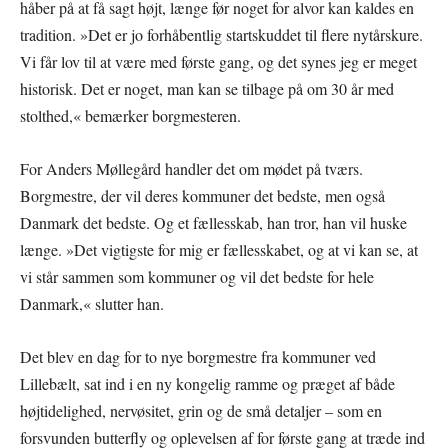
håber på at få sagt højt, længe før noget for alvor kan kaldes en
tradition. »Det er jo forhåbentlig startskuddet til flere nytårskure.
Vi får lov til at være med første gang, og det synes jeg er meget
historisk. Det er noget, man kan se tilbage på om 30 år med
stolthed,« bemærker borgmesteren.
For Anders Møllegård handler det om mødet på tværs.
Borgmestre, der vil deres kommuner det bedste, men også
Danmark det bedste. Og et fællesskab, han tror, han vil huske
længe. »Det vigtigste for mig er fællesskabet, og at vi kan se, at
vi står sammen som kommuner og vil det bedste for hele
Danmark,« slutter han.
Det blev en dag for to nye borgmestre fra kommuner ved
Lillebælt, sat ind i en ny kongelig ramme og præget af både
højtidelighed, nervøsitet, grin og de små detaljer – som en
forsvunden butterfly og oplevelsen af for første gang at træde ind