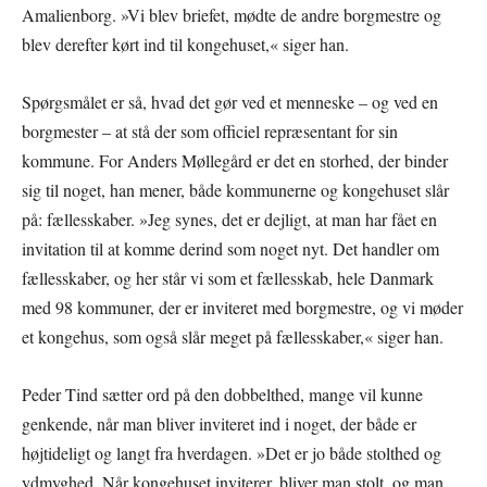
Amalienborg. »Vi blev briefet, mødte de andre borgmestre og
blev derefter kørt ind til kongehuset,« siger han.
Spørgsmålet er så, hvad det gør ved et menneske – og ved en
borgmester – at stå der som officiel repræsentant for sin
kommune. For Anders Møllegård er det en storhed, der binder
sig til noget, han mener, både kommunerne og kongehuset slår
på: fællesskaber. »Jeg synes, det er dejligt, at man har fået en
invitation til at komme derind som noget nyt. Det handler om
fællesskaber, og her står vi som et fællesskab, hele Danmark
med 98 kommuner, der er inviteret med borgmestre, og vi møder
et kongehus, som også slår meget på fællesskaber,« siger han.
Peder Tind sætter ord på den dobbelthed, mange vil kunne
genkende, når man bliver inviteret ind i noget, der både er
højtideligt og langt fra hverdagen. »Det er jo både stolthed og
ydmyghed. Når kongehuset inviterer, bliver man stolt, og man