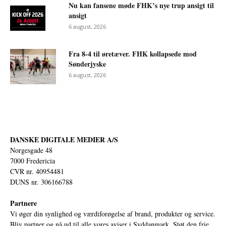
Nu kan fansene møde FHK’s nye trup ansigt til
ansigt
6 august, 2026
Fra 8-4 til øretæver. FHK kollapsede mod
Sønderjyske
6 august, 2026
DANSKE DIGITALE MEDIER A/S
Norgesgade 48
7000 Fredericia
CVR nr. 40954481
DUNS nr. 306166788
Partnere
Vi øger din synlighed og værdiforøgelse af brand, produkter og service.
Bliv partner og nå ud til alle vores aviser i Syddanmark. Støt den frie