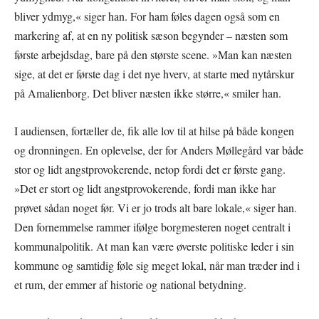
bliver ydmyg,« siger han. For ham føles dagen også som en
markering af, at en ny politisk sæson begynder – næsten som
første arbejdsdag, bare på den største scene. »Man kan næsten
sige, at det er første dag i det nye hverv, at starte med nytårskur
på Amalienborg. Det bliver næsten ikke større,« smiler han.
I audiensen, fortæller de, fik alle lov til at hilse på både kongen
og dronningen. En oplevelse, der for Anders Møllegård var både
stor og lidt angstprovokerende, netop fordi det er første gang.
»Det er stort og lidt angstprovokerende, fordi man ikke har
prøvet sådan noget før. Vi er jo trods alt bare lokale,« siger han.
Den fornemmelse rammer ifølge borgmesteren noget centralt i
kommunalpolitik. At man kan være øverste politiske leder i sin
kommune og samtidig føle sig meget lokal, når man træder ind i
et rum, der emmer af historie og national betydning.