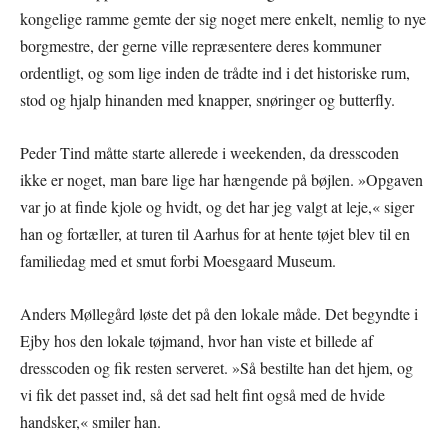
kongelige ramme gemte der sig noget mere enkelt, nemlig to nye
borgmestre, der gerne ville repræsentere deres kommuner
ordentligt, og som lige inden de trådte ind i det historiske rum,
stod og hjalp hinanden med knapper, snøringer og butterfly.
Peder Tind måtte starte allerede i weekenden, da dresscoden
ikke er noget, man bare lige har hængende på bøjlen. »Opgaven
var jo at finde kjole og hvidt, og det har jeg valgt at leje,« siger
han og fortæller, at turen til Aarhus for at hente tøjet blev til en
familiedag med et smut forbi Moesgaard Museum.
Anders Møllegård løste det på den lokale måde. Det begyndte i
Ejby hos den lokale tøjmand, hvor han viste et billede af
dresscoden og fik resten serveret. »Så bestilte han det hjem, og
vi fik det passet ind, så det sad helt fint også med de hvide
handsker,« smiler han.