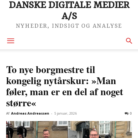
DANSKE DIGITALE MEDIER
A/S
NYHEDER, INDSIGT OG ANALYSE
To nye borgmestre til
kongelig nytårskur: »Man
føler, man er en del af noget
større«
Af
Andreas Andreassen
-
5 januar, 2026
0