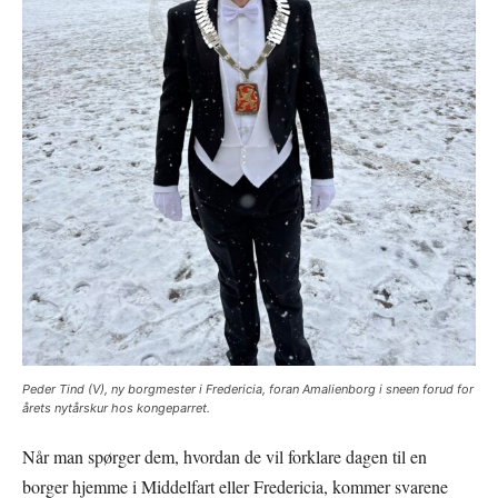
Peder Tind (V), ny borgmester i Fredericia, foran Amalienborg i sneen forud for
årets nytårskur hos kongeparret.
Når man spørger dem, hvordan de vil forklare dagen til en
borger hjemme i Middelfart eller Fredericia, kommer svarene