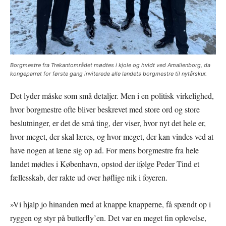
Borgmestre fra Trekantområdet mødtes i kjole og hvidt ved Amalienborg, da
kongeparret for første gang inviterede alle landets borgmestre til nytårskur.
Det lyder måske som små detaljer. Men i en politisk virkelighed,
hvor borgmestre ofte bliver beskrevet med store ord og store
beslutninger, er det de små ting, der viser, hvor nyt det hele er,
hvor meget, der skal læres, og hvor meget, der kan vindes ved at
have nogen at læne sig op ad. For mens borgmestre fra hele
landet mødtes i København, opstod der ifølge Peder Tind et
fællesskab, der rakte ud over høflige nik i foyeren.
»Vi hjalp jo hinanden med at knappe knapperne, få spændt op i
ryggen og styr på butterfly’en. Det var en meget fin oplevelse,