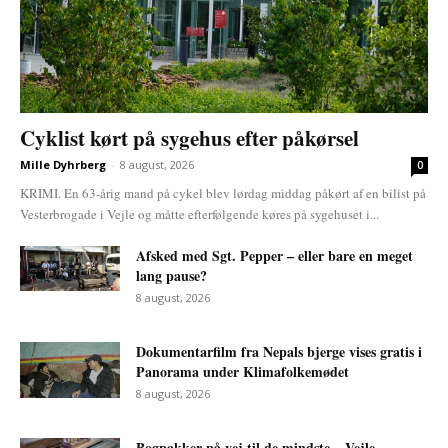
Cyklist kørt på sygehus efter påkørsel
Mille Dyhrberg
-
8 august, 2026
0
KRIMI. En 63-årig mand på cykel blev lørdag middag påkørt af en bilist på
Vesterbrogade i Vejle og måtte efterfølgende køres på sygehuset i...
Afsked med Sgt. Pepper – eller bare en meget
lang pause?
8 august, 2026
Dokumentarfilm fra Nepals bjerge vises gratis i
Panorama under Klimafolkemødet
8 august, 2026
Bogpakker på vej til de mindste – Vejle