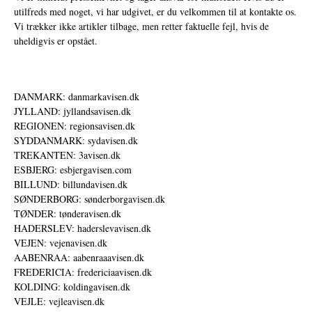
utilfreds med noget, vi har udgivet, er du velkommen til at kontakte os.
Vi trækker ikke artikler tilbage, men retter faktuelle fejl, hvis de
uheldigvis er opstået.
DANMARK: danmarkavisen.dk
JYLLAND: jyllandsavisen.dk
REGIONEN: regionsavisen.dk
SYDDANMARK: sydavisen.dk
TREKANTEN: 3avisen.dk
ESBJERG: esbjergavisen.com
BILLUND: billundavisen.dk
SØNDERBORG: sønderborgavisen.dk
TØNDER: tønderavisen.dk
HADERSLEV: haderslevavisen.dk
VEJEN: vejenavisen.dk
AABENRAA: aabenraaavisen.dk
FREDERICIA: fredericiaavisen.dk
KOLDING: koldingavisen.dk
VEJLE: vejleavisen.dk