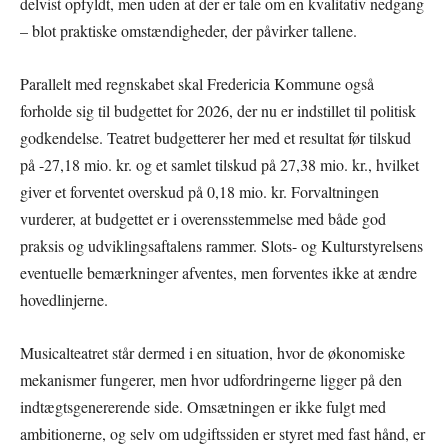
delvist opfyldt, men uden at der er tale om en kvalitativ nedgang
– blot praktiske omstændigheder, der påvirker tallene.
Parallelt med regnskabet skal Fredericia Kommune også
forholde sig til budgettet for 2026, der nu er indstillet til politisk
godkendelse. Teatret budgetterer her med et resultat før tilskud
på -27,18 mio. kr. og et samlet tilskud på 27,38 mio. kr., hvilket
giver et forventet overskud på 0,18 mio. kr. Forvaltningen
vurderer, at budgettet er i overensstemmelse med både god
praksis og udviklingsaftalens rammer. Slots- og Kulturstyrelsens
eventuelle bemærkninger afventes, men forventes ikke at ændre
hovedlinjerne.
Musicalteatret står dermed i en situation, hvor de økonomiske
mekanismer fungerer, men hvor udfordringerne ligger på den
indtægtsgenererende side. Omsætningen er ikke fulgt med
ambitionerne, og selv om udgiftssiden er styret med fast hånd, er