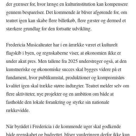
der grænser for, hvor længe en kulturinstitution kan kompensere
gennem besparelser. Det kommende år bliver afgørende for, om
teatret igen kan skabe flere billetkøb, flere gæster og dermed et
stærkere grundlag for den fortsatte udvikling.
Fredericia Musicalteater har i en årrække været et kulturelt
flagskib i byen, og regnskaberne viser, at økonomien ikke er
under akut pres. Men tallene fra 2025 understreger også, at den
kunstneriske og økonomiske succes skal bygges videre på et
fundament, hvor publikumstal, produktioner og kompromisløs
kvalitet igen skal trække større indtægter. Teatret melder selv om
flere aktiviteter, nye projekter og en ambition om både at
fastholde den lokale forankring og styrke sin nationale
rækkevidde.
Når byrådet i Fredericia i de kommende uger skal godkende
både regnskabet og budgettet, bliver vurderingen derfor ikke kun