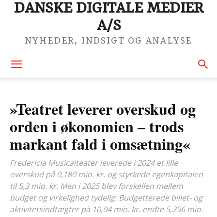
DANSKE DIGITALE MEDIER
A/S
NYHEDER, INDSIGT OG ANALYSE
»Teatret leverer overskud og
orden i økonomien – trods
markant fald i omsætning«
Fredericia Musicalteater leverede i 2024 et lille
overskud på 0,180 mio. kr. og styrkede egenkapitalen
til 5,3 mio. kr. Men i 2025 blev forskellen mellem
budget og virkelighed tydelig: Budgetterede billet- og
aktivitetsindtægter på 10,04 mio. kr. endte 5,256 mio.