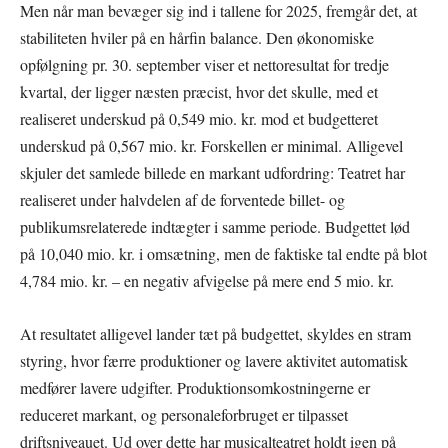
Men når man bevæger sig ind i tallene for 2025, fremgår det, at
stabiliteten hviler på en hårfin balance. Den økonomiske
opfølgning pr. 30. september viser et nettoresultat for tredje
kvartal, der ligger næsten præcist, hvor det skulle, med et
realiseret underskud på 0,549 mio. kr. mod et budgetteret
underskud på 0,567 mio. kr. Forskellen er minimal. Alligevel
skjuler det samlede billede en markant udfordring: Teatret har
realiseret under halvdelen af de forventede billet- og
publikumsrelaterede indtægter i samme periode. Budgettet lød
på 10,040 mio. kr. i omsætning, men de faktiske tal endte på blot
4,784 mio. kr. – en negativ afvigelse på mere end 5 mio. kr.
At resultatet alligevel lander tæt på budgettet, skyldes en stram
styring, hvor færre produktioner og lavere aktivitet automatisk
medfører lavere udgifter. Produktionsomkostningerne er
reduceret markant, og personaleforbruget er tilpasset
driftsniveauet. Ud over dette har musicalteatret holdt igen på