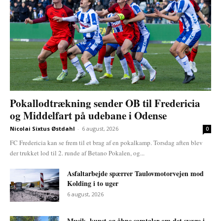
Pokallodtrækning sender OB til Fredericia
og Middelfart på udebane i Odense
Nicolai Sixtus Østdahl
-
6 august, 2026
0
FC Fredericia kan se frem til et brag af en pokalkamp. Torsdag aften blev
der trukket lod til 2. runde af Betano Pokalen, og...
Asfaltarbejde spærrer Taulovmotorvejen mod
Kolding i to uger
6 august, 2026
Musik, kunst og åbne samtaler om det svære i