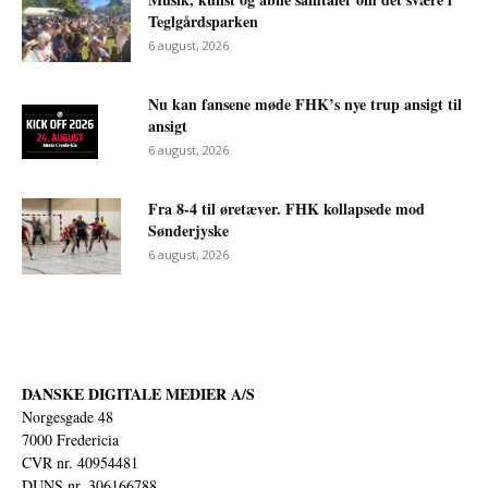
Teglgårdsparken
6 august, 2026
Nu kan fansene møde FHK’s nye trup ansigt til
ansigt
6 august, 2026
Fra 8-4 til øretæver. FHK kollapsede mod
Sønderjyske
6 august, 2026
DANSKE DIGITALE MEDIER A/S
Norgesgade 48
7000 Fredericia
CVR nr. 40954481
DUNS nr. 306166788