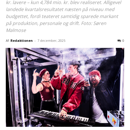
kr. lavere – kun 4,784 mio. kr. blev realiseret. Alligevel
landede kvartalsresultatet næsten på niveau med
budgettet, fordi teateret samtidig sparede markant
på produktion, personale og drift. Foto: Søren
Malmose
Af
Redaktionen
-
7 december, 2025
0