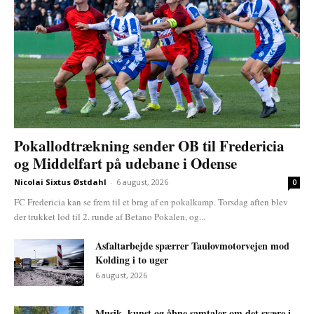
Pokallodtrækning sender OB til Fredericia
og Middelfart på udebane i Odense
Nicolai Sixtus Østdahl
-
6 august, 2026
0
FC Fredericia kan se frem til et brag af en pokalkamp. Torsdag aften blev
der trukket lod til 2. runde af Betano Pokalen, og...
Asfaltarbejde spærrer Taulovmotorvejen mod
Kolding i to uger
6 august, 2026
Musik, kunst og åbne samtaler om det svære i