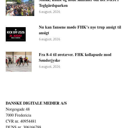
Teglgårdsparken
6 august, 2026
Nu kan fansene møde FHK’s nye trup ansigt til
ansigt
6 august, 2026
Fra 8-4 til øretæver. FHK kollapsede mod
Sønderjyske
6 august, 2026
DANSKE DIGITALE MEDIER A/S
Norgesgade 48
7000 Fredericia
CVR nr. 40954481
DUNS nr. 306166788