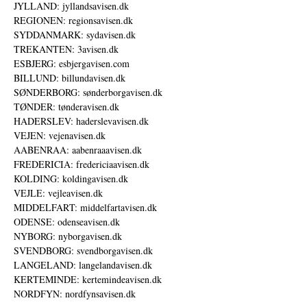
JYLLAND: jyllandsavisen.dk
REGIONEN: regionsavisen.dk
SYDDANMARK: sydavisen.dk
TREKANTEN: 3avisen.dk
ESBJERG: esbjergavisen.com
BILLUND: billundavisen.dk
SØNDERBORG: sønderborgavisen.dk
TØNDER: tønderavisen.dk
HADERSLEV: haderslevavisen.dk
VEJEN: vejenavisen.dk
AABENRAA: aabenraaavisen.dk
FREDERICIA: fredericiaavisen.dk
KOLDING: koldingavisen.dk
VEJLE: vejleavisen.dk
MIDDELFART: middelfartavisen.dk
ODENSE: odenseavisen.dk
NYBORG: nyborgavisen.dk
SVENDBORG: svendborgavisen.dk
LANGELAND: langelandavisen.dk
KERTEMINDE: kertemindeavisen.dk
NORDFYN: nordfynsavisen.dk