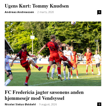
Ugens Kurt: Tommy Knudsen
Andreas Andreassen
-
2 marts, 2020
0
FC Fredericia jagter sæsonens anden
hjemmesejr mod Vendsyssel
Nicolai Sixtus Østdahl
-
9 august, 2026
0