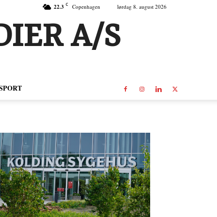
C
22.3
Copenhagen
lørdag 8. august 2026
IER A/S
SPORT