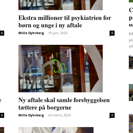
C
p
Ekstra millioner til psykiatrien for
børn og unge i ny aftale
Mi
Mille Dyhrberg
-
19 juni, 2026
0
0
KR
på
ef
e
Ny aftale skal samle forebyggelsen
tættere på borgerne
Mille Dyhrberg
-
24 marts, 2026
0
0