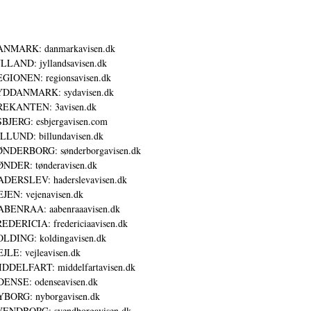
ANMARK: danmarkavisen.dk
LLAND: jyllandsavisen.dk
GIONEN: regionsavisen.dk
YDDANMARK: sydavisen.dk
REKANTEN: 3avisen.dk
BJERG: esbjergavisen.com
LLUND: billundavisen.dk
NDERBORG: sønderborgavisen.dk
NDER: tønderavisen.dk
DERSLEV: haderslevavisen.dk
JEN: vejenavisen.dk
BENRAA: aabenraaavisen.dk
EDERICIA: fredericiaavisen.dk
LDING: koldingavisen.dk
JLE: vejleavisen.dk
DDELFART: middelfartavisen.dk
ENSE: odenseavisen.dk
BORG: nyborgavisen.dk
ENDBORG: svendborgavisen.dk