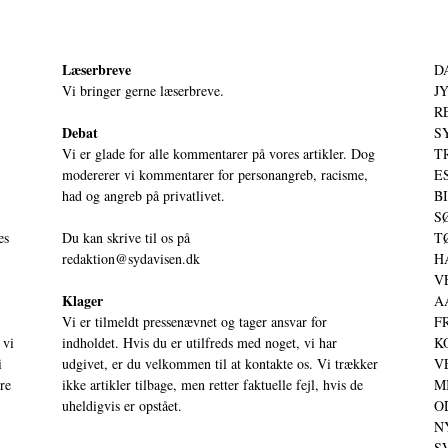
Læserbreve
D
Vi bringer gerne læserbreve.
JY
RE
Debat
S
Vi er glade for alle kommentarer på vores artikler. Dog
T
modererer vi kommentarer for personangreb, racisme,
ES
had og angreb på privatlivet.
BI
SØ
es
Du kan skrive til os på
TØ
redaktion@sydavisen.dk
HA
VE
Klager
AA
Vi er tilmeldt pressenævnet og tager ansvar for
FR
 vi
indholdet. Hvis du er utilfreds med noget, vi har
KO
i
udgivet, er du velkommen til at kontakte os. Vi trækker
VE
ere
ikke artikler tilbage, men retter faktuelle fejl, hvis de
MI
uheldigvis er opstået.
OD
NY
SV