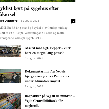
yklist kørt på sygehus efter
åkørsel
lle Dyhrberg
-
8 august, 2026
0
IMI. En 63-årig mand på cykel blev lørdag middag
kørt af en bilist på Vesterbrogade i Vejle og måtte
terfølgende køres på sygehuset i...
Afsked med Sgt. Pepper – eller
bare en meget lang pause?
8 august, 2026
Dokumentarfilm fra Nepals
bjerge vises gratis i Panorama
under Klimafolkemødet
8 august, 2026
Bogpakker på vej til de mindste –
Vejle Centralbibliotek får
nøglerolle