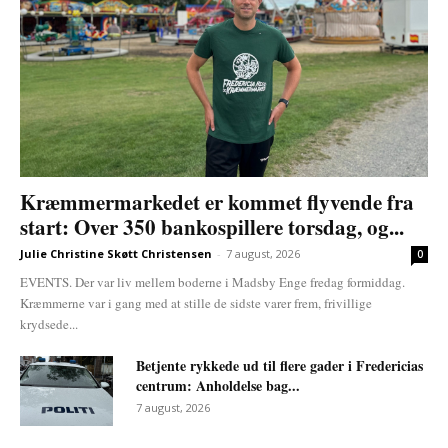
Kræmmermarkedet er kommet flyvende fra
start: Over 350 bankospillere torsdag, og...
Julie Christine Skøtt Christensen
-
7 august, 2026
0
EVENTS. Der var liv mellem boderne i Madsby Enge fredag formiddag.
Kræmmerne var i gang med at stille de sidste varer frem, frivillige
krydsede...
Betjente rykkede ud til flere gader i Fredericias
centrum: Anholdelse bag...
7 august, 2026