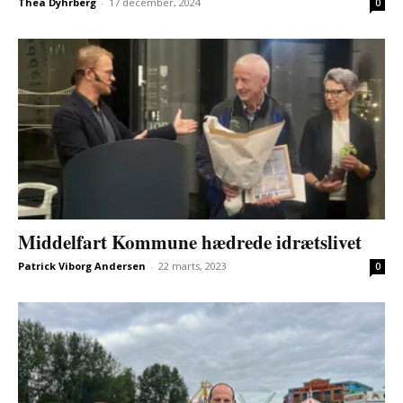
Thea Dyhrberg
-
17 december, 2024
0
Middelfart Kommune hædrede idrætslivet
Patrick Viborg Andersen
-
22 marts, 2023
0