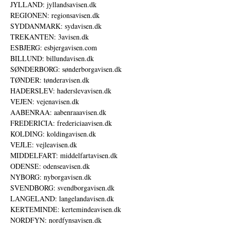
JYLLAND: jyllandsavisen.dk
REGIONEN: regionsavisen.dk
SYDDANMARK: sydavisen.dk
TREKANTEN: 3avisen.dk
ESBJERG: esbjergavisen.com
BILLUND: billundavisen.dk
SØNDERBORG: sønderborgavisen.dk
TØNDER: tønderavisen.dk
HADERSLEV: haderslevavisen.dk
VEJEN: vejenavisen.dk
AABENRAA: aabenraaavisen.dk
FREDERICIA: fredericiaavisen.dk
KOLDING: koldingavisen.dk
VEJLE: vejleavisen.dk
MIDDELFART: middelfartavisen.dk
ODENSE: odenseavisen.dk
NYBORG: nyborgavisen.dk
SVENDBORG: svendborgavisen.dk
LANGELAND: langelandavisen.dk
KERTEMINDE: kertemindeavisen.dk
NORDFYN: nordfynsavisen.dk