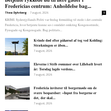
Fredericias centrum: Anholdelse bag...
Thea Dyhrberg
-
7 august, 2026
0
KRIMI. Sydøstjyllands Politi var fredag formiddag til stede i det centrale
Fredericia, hvor betjente kunne ses i området omkring Kongensstræde,
Fynsgade og Kongensgade. Bag politiets...
Kvinde død efter påkørsel af tog ved Kolding:
Strækningen er åben...
7 august, 2026
Eleverne i Strib svømmer over Lillebælt hvert
år: Torsdag lagde verdens...
7 august, 2026
Fredericia inviterer til borgermøde om de
svære besparelser: »Input fra borgerne er
det, der skal...
7 august, 2026