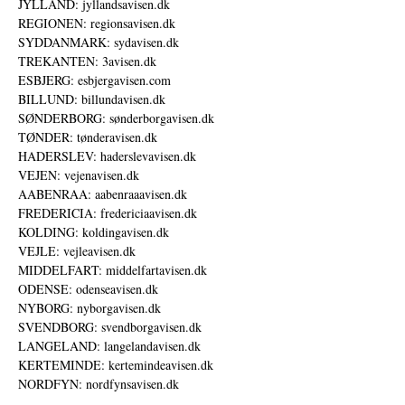
JYLLAND: jyllandsavisen.dk
REGIONEN: regionsavisen.dk
SYDDANMARK: sydavisen.dk
TREKANTEN: 3avisen.dk
ESBJERG: esbjergavisen.com
BILLUND: billundavisen.dk
SØNDERBORG: sønderborgavisen.dk
TØNDER: tønderavisen.dk
HADERSLEV: haderslevavisen.dk
VEJEN: vejenavisen.dk
AABENRAA: aabenraaavisen.dk
FREDERICIA: fredericiaavisen.dk
KOLDING: koldingavisen.dk
VEJLE: vejleavisen.dk
MIDDELFART: middelfartavisen.dk
ODENSE: odenseavisen.dk
NYBORG: nyborgavisen.dk
SVENDBORG: svendborgavisen.dk
LANGELAND: langelandavisen.dk
KERTEMINDE: kertemindeavisen.dk
NORDFYN: nordfynsavisen.dk