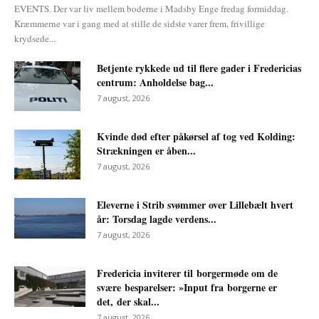
EVENTS. Der var liv mellem boderne i Madsby Enge fredag formiddag.
Kræmmerne var i gang med at stille de sidste varer frem, frivillige
krydsede...
Betjente rykkede ud til flere gader i Fredericias
centrum: Anholdelse bag...
7 august, 2026
Kvinde død efter påkørsel af tog ved Kolding:
Strækningen er åben...
7 august, 2026
Eleverne i Strib svømmer over Lillebælt hvert
år: Torsdag lagde verdens...
7 august, 2026
Fredericia inviterer til borgermøde om de
svære besparelser: »Input fra borgerne er
det, der skal...
7 august, 2026