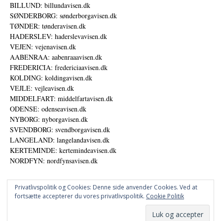
BILLUND: billundavisen.dk
SØNDERBORG: sønderborgavisen.dk
TØNDER: tønderavisen.dk
HADERSLEV: haderslevavisen.dk
VEJEN: vejenavisen.dk
AABENRAA: aabenraaavisen.dk
FREDERICIA: fredericiaavisen.dk
KOLDING: koldingavisen.dk
VEJLE: vejleavisen.dk
MIDDELFART: middelfartavisen.dk
ODENSE: odenseavisen.dk
NYBORG: nyborgavisen.dk
SVENDBORG: svendborgavisen.dk
LANGELAND: langelandavisen.dk
KERTEMINDE: kertemindeavisen.dk
NORDFYN: nordfynsavisen.dk
Privatlivspolitik og Cookies: Denne side anvender Cookies. Ved at
fortsætte accepterer du vores privatlivspolitik.
Cookie Politik
Annoncer
Datapolitik