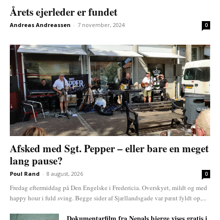
Årets ejerleder er fundet
Andreas Andreassen
-
7 november, 2024
0
Afsked med Sgt. Pepper – eller bare en meget
lang pause?
Poul Rand
-
8 august, 2026
0
Fredag eftermiddag på Den Engelske i Fredericia. Overskyet, mildt og med
happy hour i fuld sving. Begge sider af Sjællandsgade var pænt fyldt op,...
Dokumentarfilm fra Nepals bjerge vises gratis i