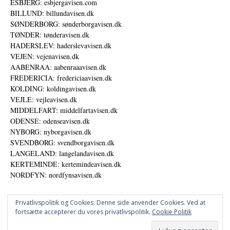
ESBJERG: esbjergavisen.com
BILLUND: billundavisen.dk
SØNDERBORG: sønderborgavisen.dk
TØNDER: tønderavisen.dk
HADERSLEV: haderslevavisen.dk
VEJEN: vejenavisen.dk
AABENRAA: aabenraaavisen.dk
FREDERICIA: fredericiaavisen.dk
KOLDING: koldingavisen.dk
VEJLE: vejleavisen.dk
MIDDELFART: middelfartavisen.dk
ODENSE: odenseavisen.dk
NYBORG: nyborgavisen.dk
SVENDBORG: svendborgavisen.dk
LANGELAND: langelandavisen.dk
KERTEMINDE: kertemindeavisen.dk
NORDFYN: nordfynsavisen.dk
Privatlivspolitik og Cookies: Denne side anvender Cookies. Ved at
fortsætte accepterer du vores privatlivspolitik.
Cookie Politik
Annoncer
Datapolitik