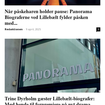
Når påskeharen holder pause: Panorama
Biograferne ved Lillebælt fylder påsken
med...
Redaktionen
-
9 april, 2025
0
Trine Dyrholm gæster Lillebælt-biografer:
Mød hende til forpremiere på nyt drama