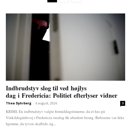
Indbrudstyv slog til ved højlys
dag i Fredericia: Politiet efterlyser vidner
Thea Dyhrberg
-
6 august, 2026
0
KRIMI. En indbrudstyv valgte formiddagstimerne, da et hus på
Vinkildegårdsvej i Fredericia onsdag fik ubudent besøg. Beboerne var ikke
hjemme, da tyven skaffede sig...