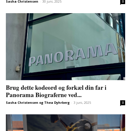
Sasha Christensen
-
30 juni, 2025
0
Brug dette kodeord og forkæl din far i
Panorama Biograferne ved...
Sasha Christensen og Thea Dyhrberg
-
3 juni, 2025
0