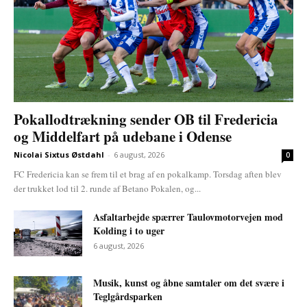
Pokallodtrækning sender OB til Fredericia
og Middelfart på udebane i Odense
Nicolai Sixtus Østdahl
-
6 august, 2026
0
FC Fredericia kan se frem til et brag af en pokalkamp. Torsdag aften blev
der trukket lod til 2. runde af Betano Pokalen, og...
Asfaltarbejde spærrer Taulovmotorvejen mod
Kolding i to uger
6 august, 2026
Musik, kunst og åbne samtaler om det svære i
Teglgårdsparken