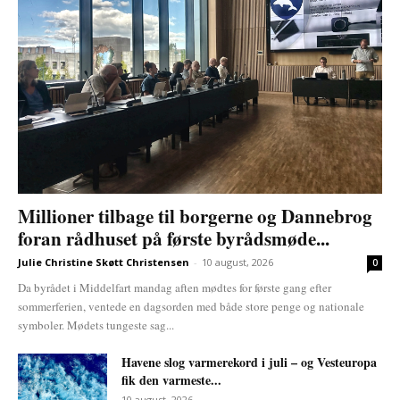
Millioner tilbage til borgerne og Dannebrog
foran rådhuset på første byrådsmøde...
Julie Christine Skøtt Christensen
-
10 august, 2026
0
Da byrådet i Middelfart mandag aften mødtes for første gang efter
sommerferien, ventede en dagsorden med både store penge og nationale
symboler. Mødets tungeste sag...
Havene slog varmerekord i juli – og Vesteuropa
fik den varmeste...
10 august, 2026