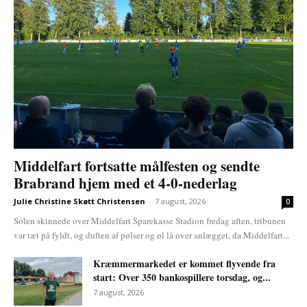
Middelfart fortsatte målfesten og sendte
Brabrand hjem med et 4-0-nederlag
Julie Christine Skøtt Christensen
-
7 august, 2026
0
Solen skinnede over Middelfart Sparekasse Stadion fredag aften, tribunen
var tæt på fyldt, og duften af pølser og øl lå over anlægget, da Middelfart...
Kræmmermarkedet er kommet flyvende fra
start: Over 350 bankospillere torsdag, og...
7 august, 2026