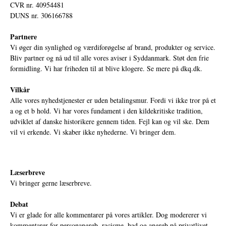
CVR nr. 40954481
DUNS nr. 306166788
Partnere
Vi øger din synlighed og værdiforøgelse af brand, produkter og service.
Bliv partner og nå ud til alle vores aviser i Syddanmark. Støt den frie
formidling. Vi har friheden til at blive klogere. Se mere på
dkq.dk.
Vilkår
Alle vores nyhedstjenester er uden betalingsmur. Fordi vi ikke tror på et
a og et b hold. Vi har vores fundament i den kildekritiske tradition,
udviklet af danske historikere gennem tiden. Fejl kan og vil ske. Dem
vil vi erkende. Vi skaber ikke nyhederne. Vi bringer dem.
Læserbreve
Vi bringer gerne læserbreve.
Debat
Vi er glade for alle kommentarer på vores artikler. Dog modererer vi
kommentarer for personangreb, racisme, had og angreb på privatlivet.