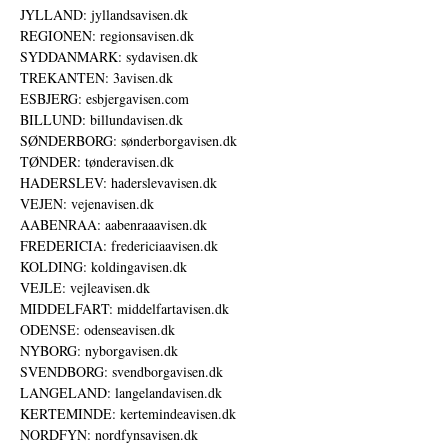
JYLLAND: jyllandsavisen.dk
REGIONEN: regionsavisen.dk
SYDDANMARK: sydavisen.dk
TREKANTEN: 3avisen.dk
ESBJERG: esbjergavisen.com
BILLUND: billundavisen.dk
SØNDERBORG: sønderborgavisen.dk
TØNDER: tønderavisen.dk
HADERSLEV: haderslevavisen.dk
VEJEN: vejenavisen.dk
AABENRAA: aabenraaavisen.dk
FREDERICIA: fredericiaavisen.dk
KOLDING: koldingavisen.dk
VEJLE: vejleavisen.dk
MIDDELFART: middelfartavisen.dk
ODENSE: odenseavisen.dk
NYBORG: nyborgavisen.dk
SVENDBORG: svendborgavisen.dk
LANGELAND: langelandavisen.dk
KERTEMINDE: kertemindeavisen.dk
NORDFYN: nordfynsavisen.dk