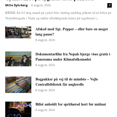
Mille Dyhrberg
-
8 august, 2026
0
KRIMI. En 63-årig mand på cykel blev lørdag middag påkørt af en bilist på
Vesterbrogade i Vejle og måtte efterfølgende køres på sygehuset i...
Afsked med Sgt. Pepper – eller bare en meget
lang pause?
8 august, 2026
Dokumentarfilm fra Nepals bjerge vises gratis i
Panorama under Klimafolkemødet
8 august, 2026
Bogpakker på vej til de mindste – Vejle
Centralbibliotek får nøglerolle
8 august, 2026
Bilist anholdt for spritkørsel kort før midnat
8 august, 2026