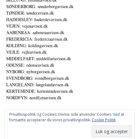
SØNDERBORG: sønderborgavisen.dk
TØNDER: tønderavisen.dk
HADERSLEV: haderslevavisen.dk
VEJEN: vejenavisen.dk
AABENRAA: aabenraaavisen.dk
FREDERICIA: fredericiaavisen.dk
KOLDING: koldingavisen.dk
VEJLE: vejleavisen.dk
MIDDELFART: middelfartavisen.dk
ODENSE: odenseavisen.dk
NYBORG: nyborgavisen.dk
SVENDBORG: svendborgavisen.dk
LANGELAND: langelandavisen.dk
KERTEMINDE: kertemindeavisen.dk
NORDFYN: nordfynsavisen.dk
Privatlivspolitik og Cookies: Denne side anvender Cookies. Ved at
fortsætte accepterer du vores privatlivspolitik.
Cookie Politik
Annoncer
Datapolitik
© DANSKE DIGITALE MEDIER A/S - NYHEDER, ANALYSER OG PERSPEKTIVER