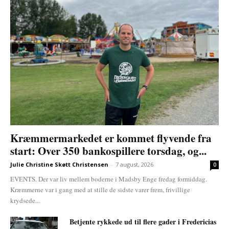
Kræmmermarkedet er kommet flyvende fra
start: Over 350 bankospillere torsdag, og...
Julie Christine Skøtt Christensen
-
7 august, 2026
0
EVENTS. Der var liv mellem boderne i Madsby Enge fredag formiddag.
Kræmmerne var i gang med at stille de sidste varer frem, frivillige
krydsede...
Betjente rykkede ud til flere gader i Fredericias