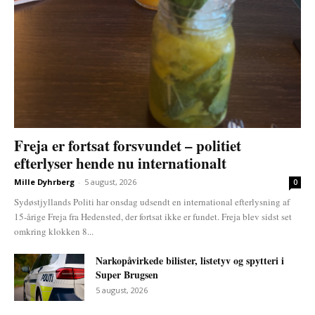
Freja er fortsat forsvundet – politiet
efterlyser hende nu internationalt
Mille Dyhrberg
-
5 august, 2026
0
Sydøstjyllands Politi har onsdag udsendt en international efterlysning af
15-årige Freja fra Hedensted, der fortsat ikke er fundet. Freja blev sidst set
omkring klokken 8...
Narkopåvirkede bilister, listetyv og spytteri i
Super Brugsen
5 august, 2026