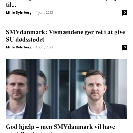
til...
Mille Dyhrberg
-
4 juni, 2023
0
SMVdanmark: Vismændene gør ret i at give
SU dødsstødet
Mille Dyhrberg
-
1 juni, 2023
0
God hjælp – men SMVdanmark vil have