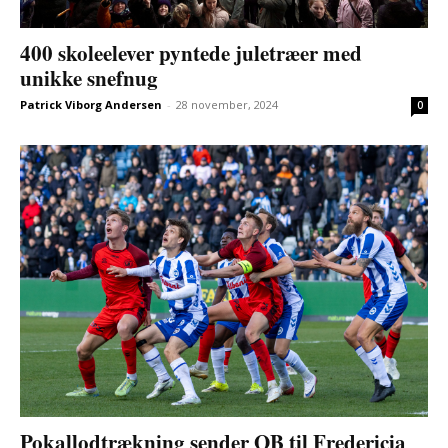
400 skoleelever pyntede juletræer med
unikke snefnug
Patrick Viborg Andersen
-
28 november, 2024
0
Pokallodtrækning sender OB til Fredericia