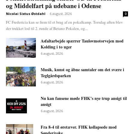
og Middelfart på udebane i Odense
Nicolai Sixtus Østdahl
-
6 august, 2026
0
FC Fredericia kan se frem til et brag af en pokalkamp. Torsdag aften blev
der trukket lod til 2. runde af Betano Pokalen, og...
Asfaltarbejde spærrer Taulovmotorvejen mod
Kolding i to uger
6 august, 2026
Musik, kunst og åbne samtaler om det svære i
Teglgårdsparken
6 august, 2026
Nu kan fansene møde FHK’s nye trup ansigt til
ansigt
6 august, 2026
Fra 8-4 til øretæver. FHK kollapsede mod
Sønderjyske