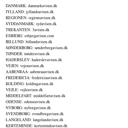
DANMARK: danmarkavisen.dk
JYLLAND: jyllandsavisen.dk
REGIONEN: regionsavisen.dk
SYDDANMARK: sydavisen.dk
TREKANTEN: 3avisen.dk
ESBJERG: esbjergavisen.com
BILLUND: billundavisen.dk
SØNDERBORG: sønderborgavisen.dk
TØNDER: tønderavisen.dk
HADERSLEV: haderslevavisen.dk
VEJEN: vejenavisen.dk
AABENRAA: aabenraaavisen.dk
FREDERICIA: fredericiaavisen.dk
KOLDING: koldingavisen.dk
VEJLE: vejleavisen.dk
MIDDELFART: middelfartavisen.dk
ODENSE: odenseavisen.dk
NYBORG: nyborgavisen.dk
SVENDBORG: svendborgavisen.dk
LANGELAND: langelandavisen.dk
KERTEMINDE: kertemindeavisen.dk