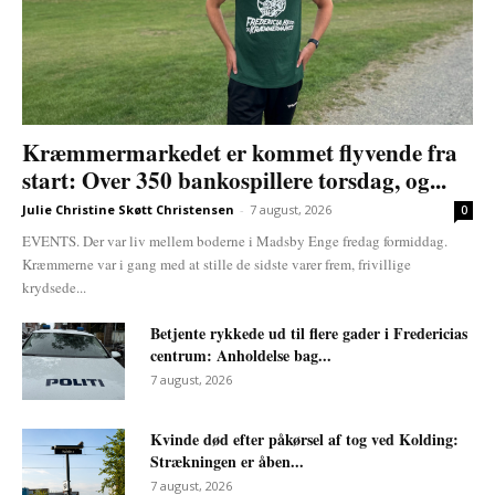
Kræmmermarkedet er kommet flyvende fra
start: Over 350 bankospillere torsdag, og...
Julie Christine Skøtt Christensen
-
7 august, 2026
0
EVENTS. Der var liv mellem boderne i Madsby Enge fredag formiddag.
Kræmmerne var i gang med at stille de sidste varer frem, frivillige
krydsede...
Betjente rykkede ud til flere gader i Fredericias
centrum: Anholdelse bag...
7 august, 2026
Kvinde død efter påkørsel af tog ved Kolding:
Strækningen er åben...
7 august, 2026