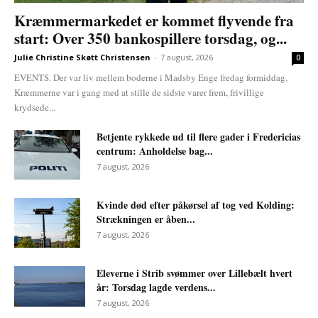
Kræmmermarkedet er kommet flyvende fra
start: Over 350 bankospillere torsdag, og...
Julie Christine Skøtt Christensen
-
7 august, 2026
0
EVENTS. Der var liv mellem boderne i Madsby Enge fredag formiddag.
Kræmmerne var i gang med at stille de sidste varer frem, frivillige
krydsede...
Betjente rykkede ud til flere gader i Fredericias
centrum: Anholdelse bag...
7 august, 2026
Kvinde død efter påkørsel af tog ved Kolding:
Strækningen er åben...
7 august, 2026
Eleverne i Strib svømmer over Lillebælt hvert
år: Torsdag lagde verdens...
7 august, 2026