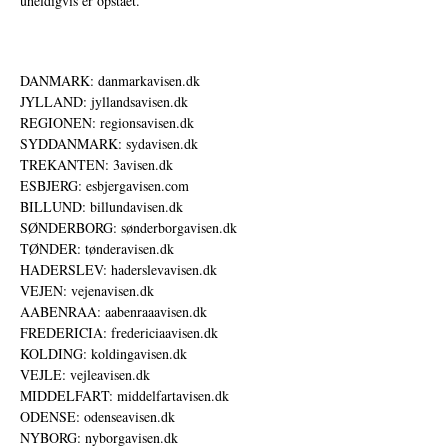
uheldigvis er opstået.
DANMARK: danmarkavisen.dk
JYLLAND: jyllandsavisen.dk
REGIONEN: regionsavisen.dk
SYDDANMARK: sydavisen.dk
TREKANTEN: 3avisen.dk
ESBJERG: esbjergavisen.com
BILLUND: billundavisen.dk
SØNDERBORG: sønderborgavisen.dk
TØNDER: tønderavisen.dk
HADERSLEV: haderslevavisen.dk
VEJEN: vejenavisen.dk
AABENRAA: aabenraaavisen.dk
FREDERICIA: fredericiaavisen.dk
KOLDING: koldingavisen.dk
VEJLE: vejleavisen.dk
MIDDELFART: middelfartavisen.dk
ODENSE: odenseavisen.dk
NYBORG: nyborgavisen.dk