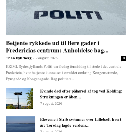
Betjente rykkede ud til flere gader i
Fredericias centrum: Anholdelse bag...
Thea Dyhrberg
-
7 august, 2026
0
KRIMI. Sydøstjyllands Politi var fredag formiddag til stede i det centrale
Fredericia, hvor betjente kunne ses i området omkring Kongensstræde,
Fynsgade og Kongensgade. Bag politiets...
Kvinde død efter påkørsel af tog ved Kolding:
Strækningen er åben...
7 august, 2026
Eleverne i Strib svømmer over Lillebælt hvert
år: Torsdag lagde verdens...
7 august, 2026