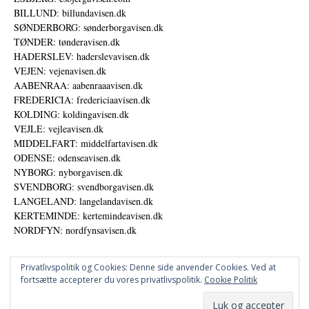
BILLUND: billundavisen.dk
SØNDERBORG: sønderborgavisen.dk
TØNDER: tønderavisen.dk
HADERSLEV: haderslevavisen.dk
VEJEN: vejenavisen.dk
AABENRAA: aabenraaavisen.dk
FREDERICIA: fredericiaavisen.dk
KOLDING: koldingavisen.dk
VEJLE: vejleavisen.dk
MIDDELFART: middelfartavisen.dk
ODENSE: odenseavisen.dk
NYBORG: nyborgavisen.dk
SVENDBORG: svendborgavisen.dk
LANGELAND: langelandavisen.dk
KERTEMINDE: kertemindeavisen.dk
NORDFYN: nordfynsavisen.dk
Privatlivspolitik og Cookies: Denne side anvender Cookies. Ved at
fortsætte accepterer du vores privatlivspolitik.
Cookie Politik
Annoncer
Datapolitik