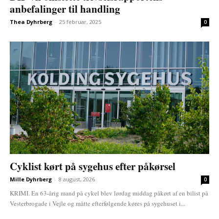
anbefalinger til handling
Thea Dyhrberg
-
25 februar, 2025
0
Cyklist kørt på sygehus efter påkørsel
Mille Dyhrberg
-
8 august, 2026
0
KRIMI. En 63-årig mand på cykel blev lørdag middag påkørt af en bilist på
Vesterbrogade i Vejle og måtte efterfølgende køres på sygehuset i...